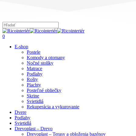
Skip
to
main
content
Close
Search
search
0
Menu
E-shop
Postele
Komody a otomany
Nočné stolíky
Matrace
Podlahy
Rošty
Plachty
Posteľné obliečky
Skrine
Svietidlá
Rekuperácia a vykurovanie
Dvere
Podlahy
Svietidlá
Drevoplast – Drevo
Drevoplast – Terasy a obloženia bazénov