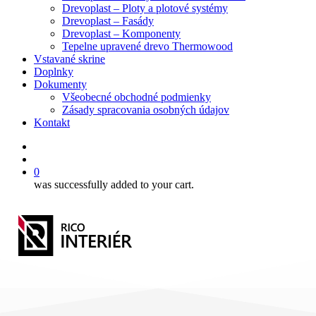
Drevoplast – Ploty a plotové systémy
Drevoplast – Fasády
Drevoplast – Komponenty
Tepelne upravené drevo Thermowood
Vstavané skrine
Doplnky
Dokumenty
Všeobecné obchodné podmienky
Zásady spracovania osobných údajov
Kontakt
facebook
search
0
was successfully added to your cart.