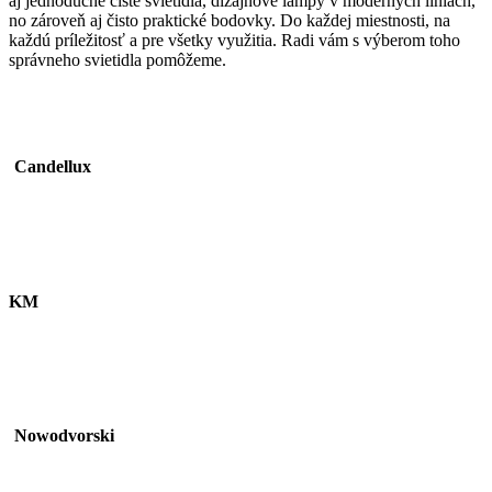
aj jednoduché čisté svietidlá, dizajnové lampy v moderných líniách,
no zároveň aj čisto praktické bodovky. Do každej miestnosti, na
každú príležitosť a pre všetky využitia. Radi vám s výberom toho
správneho svietidla pomôžeme.
Candellux
KM
Nowodvorski