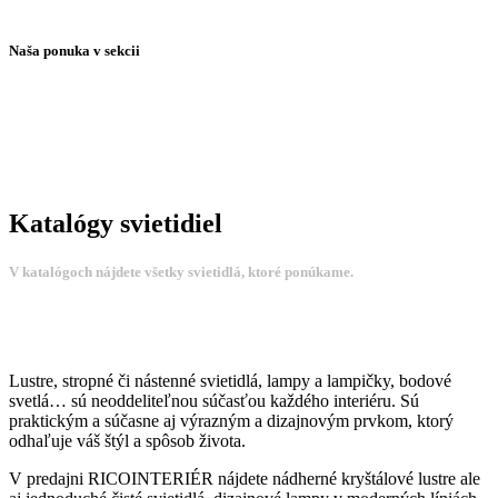
Naša ponuka v sekcii
Katalógy svietidiel
V katalógoch nájdete všetky svietidlá, ktoré ponúkame.
Lustre, stropné či nástenné svietidlá, lampy a lampičky, bodové
svetlá… sú neoddeliteľnou súčasťou každého interiéru. Sú
praktickým a súčasne aj výrazným a dizajnovým prvkom, ktorý
odhaľuje váš štýl a spôsob života.
V predajni RICOINTERIÉR nájdete nádherné kryštálové lustre ale