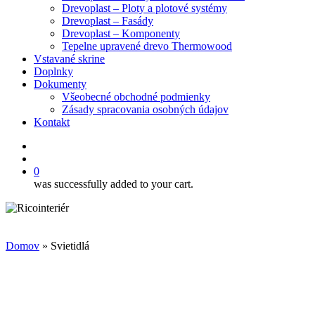
Drevoplast – Ploty a plotové systémy
Drevoplast – Fasády
Drevoplast – Komponenty
Tepelne upravené drevo Thermowood
Vstavané skrine
Doplnky
Dokumenty
Všeobecné obchodné podmienky
Zásady spracovania osobných údajov
Kontakt
facebook
search
0
was successfully added to your cart.
Domov
»
Svietidlá