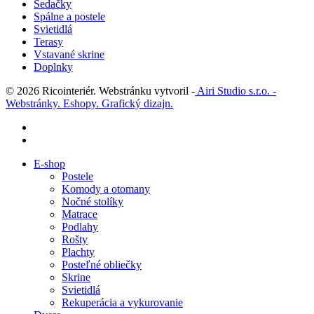
Sedačky
Spálne a postele
Svietidlá
Terasy
Vstavané skrine
Doplnky
© 2026 Ricointeriér. Webstránku vytvoril -
Airi Studio s.r.o. -
Webstránky. Eshopy. Grafický dizajn.
facebook
instagram
Close
E-shop
Menu
Postele
Komody a otomany
Nočné stolíky
Matrace
Podlahy
Rošty
Plachty
Posteľné obliečky
Skrine
Svietidlá
Rekuperácia a vykurovanie