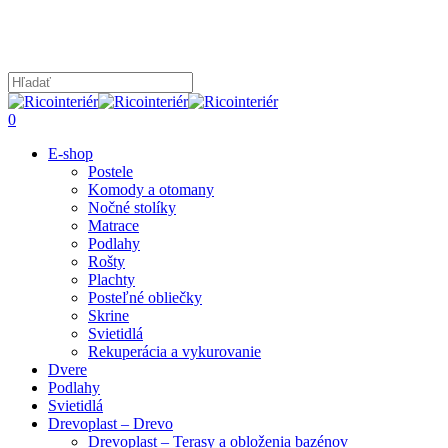
Skip
to
main
content
Close
Search
search
0
Menu
E-shop
Postele
Komody a otomany
Nočné stolíky
Matrace
Podlahy
Rošty
Plachty
Posteľné obliečky
Skrine
Svietidlá
Rekuperácia a vykurovanie
Dvere
Podlahy
Svietidlá
Drevoplast – Drevo
Drevoplast – Terasy a obloženia bazénov