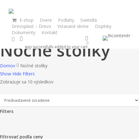
Skip
to
main
E-shop
Dvere
Podlahy
Svietidlá
Drevoplast – Drevo
Vstavané skrine
Doplnky
content
Dokumenty
Kontakt
search
facebook
Nočné stolíky
0
was successfully added to your cart.
Domov
Nočné stolíky
Show
Hide
Filters
Zobrazuje sa 10 výsledkov
Filters
Close
Filters
Filtrovať podľa ceny