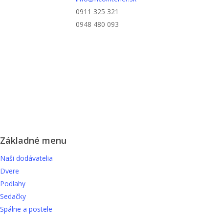
na
0911 325 321
stránke
0948 480 093
produktu.
Základné menu
Naši dodávatelia
Dvere
Podlahy
Sedačky
Spálne a postele