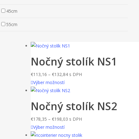
45cm
55cm
Nočný stolík NS1
Price
€
113,16
–
€
132,84
s DPH
Tento
range:
Výber možností
produkt
€113,16
má
through
Nočný stolík NS2
viacero
€132,84
variantov.
Price
€
178,35
–
€
198,03
s DPH
Možnosti
Tento
range:
Výber možností
si
produkt
€178,35
môžete