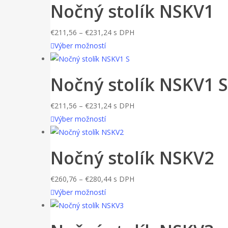
Nočný stolík NSKV1
vybrať
€94,71
viacero
na
variantov.
stránke
Price
€
211,56
–
€
231,24
s DPH
Možnosti
produktu.
Tento
range:
Výber možností
si
produkt
€211,56
môžete
má
through
Nočný stolík NSKV1 S
vybrať
viacero
€231,24
na
variantov.
stránke
Price
€
211,56
–
€
231,24
s DPH
Možnosti
produktu.
Tento
range:
Výber možností
si
produkt
€211,56
môžete
má
through
Nočný stolík NSKV2
vybrať
viacero
€231,24
na
variantov.
stránke
Price
€
260,76
–
€
280,44
s DPH
Možnosti
produktu.
Tento
range:
Výber možností
si
produkt
€260,76
môžete
má
through
vybrať