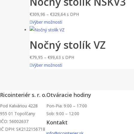
Nočný stolík NSKV3
viacero
€280,44
na
variantov.
stránke
Price
€
309,96
–
€
329,64
s DPH
Možnosti
produktu.
Tento
range:
Výber možností
si
produkt
€309,96
môžete
má
through
Nočný stolík VZ
vybrať
viacero
€329,64
na
variantov.
stránke
Price
€
79,95
–
€
99,63
s DPH
Možnosti
produktu.
range:
Tento
Výber možností
si
€79,95
produkt
môžete
through
má
vybrať
€99,63
viacero
na
Ricointeriér s. r. o.
Otváracie hodiny
variantov.
stránke
Možnosti
Pod Kalváriou 4228
Pon-Pia: 9:00 – 17:00
produktu.
si
955 01 Topoľčany
Sob: 9:00 – 12:00
môžete
IČO: 56002637
Kontakt
vybrať
IČ DPH: SK2122156718
info@ricointerier.sk