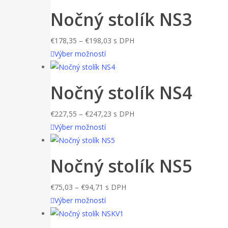
má
through
Nočný stolík NS3
vybrať
viacero
€198,03
na
variantov.
stránke
Price
€
178,35
–
€
198,03
s DPH
Možnosti
produktu.
Tento
range:
Výber možností
si
produkt
€178,35
môžete
má
through
Nočný stolík NS4
vybrať
viacero
€198,03
na
variantov.
stránke
Price
€
227,55
–
€
247,23
s DPH
Možnosti
produktu.
Tento
range:
Výber možností
si
produkt
€227,55
môžete
má
through
Nočný stolík NS5
vybrať
viacero
€247,23
na
variantov.
stránke
Price
€
75,03
–
€
94,71
s DPH
Možnosti
produktu.
range:
Tento
Výber možností
si
€75,03
produkt
môžete
through
má