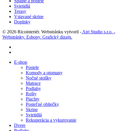
Spálne a postele
Svietidlá
Terasy
Vstavané skrine
Doplnky
© 2026 Ricointeriér. Webstránku vytvoril -
Airi Studio s.r.o. -
Webstránky. Eshopy. Grafický dizajn.
facebook
instagram
Close
E-shop
Menu
Postele
Komody a otomany
Nočné stolíky
Matrace
Podlahy
Rošty
Plachty
Posteľné obliečky
Skrine
Svietidlá
Rekuperácia a vykurovanie
Dvere
Podlahy