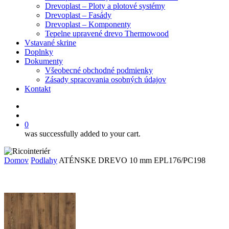
Drevoplast – Ploty a plotové systémy
Drevoplast – Fasády
Drevoplast – Komponenty
Tepelne upravené drevo Thermowood
Vstavané skrine
Doplnky
Dokumenty
Všeobecné obchodné podmienky
Zásady spracovania osobných údajov
Kontakt
facebook
search
0
was successfully added to your cart.
Domov
Podlahy
ATÉNSKE DREVO 10 mm EPL176/PC198