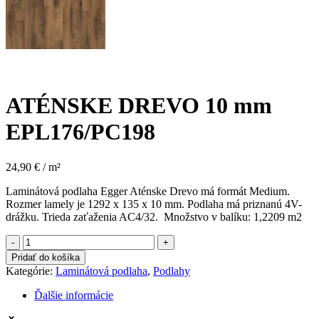
ATÉNSKE DREVO 10 mm
EPL176/PC198
24,90 € / m²
Laminátová podlaha Egger Aténske Drevo má formát Medium.
Rozmer lamely je 1292 x 135 x 10 mm. Podlaha má priznanú 4V-
drážku. Trieda zaťaženia AC4/32. Množstvo v balíku: 1,2209 m2
množstvo
ATÉNSKE
Pridať do košíka
DREVO
Kategórie:
Laminátová podlaha
,
Podlahy
10
mm
Ďalšie informácie
EPL176/PC198