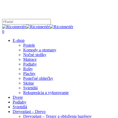
Skip
to
main
content
Close
Search
search
0
Menu
E-shop
Postele
Komody a otomany
Nočné stolíky
Matrace
Podlahy
Rošty
Plachty
Posteľné obliečky
Skrine
Svietidlá
Rekuperácia a vykurovanie
Dvere
Podlahy
Svietidlá
Drevoplast – Drevo
Drevoplast – Terasy a obloženia bazénov