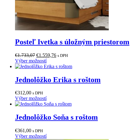
Posteľ Ivetka s úložným priestorom
Pôvodná
Aktuálna
€
1.733,07
€
1.559,76
s DPH
cena
Tento
cena
Výber možností
bola:
produkt
je:
€1.733,07.
má
€1.559,76.
viacero
Jednolôžko Erika s roštom
variantov.
Možnosti
€
312,00
s DPH
si
Tento
Výber možností
môžete
produkt
vybrať
má
na
viacero
Jednolôžko Soňa s roštom
stránke
variantov.
produktu.
Možnosti
€
361,00
s DPH
si
Tento
Výber možností
môžete