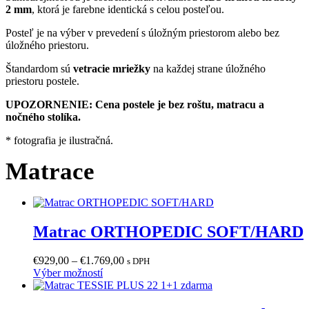
2 mm
, ktorá je farebne identická s celou posteľou.
Posteľ je na výber v prevedení s úložným priestorom alebo bez
úložného priestoru.
Štandardom sú
vetracie mriežky
na každej strane úložného
priestoru postele.
UPOZORNENIE: Cena postele je bez roštu, matracu a
nočného stolíka.
* fotografia je ilustračná.
Matrace
Matrac ORTHOPEDIC SOFT/HARD
Price
€
929,00
–
€
1.769,00
s DPH
Tento
range:
Výber možností
produkt
€929,00
má
through