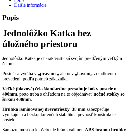
priestoru
Ďalšie informácie
P
Popis
Jednolôžko Katka bez
úložného priestoru
Jednolôžko Katka je charakteristická svojím predĺženým veľkým
čelom.
Posteľ sa vyrába v
„prav
om
„
alebo v
„ľav
om
„
zrkadlovom
prevedení, podľa potrieb zákazníka.
Veľké (hlavové) čelo štandardne presahuje boky postele o
400mm,
preto treba s ohľadom na to objednávať
nočné stolíky so
šírkou 400mm
.
Hrúbka laminovanej drevotriesky 38 mm
zabezpečuje
vynikajúcu a bezkonkurenčnú stabilitu a pevnosť konštrukcie
postele.
Samozrejmosťou je ošetrenie hrán kvalitnou
ABS hranou hrúbky