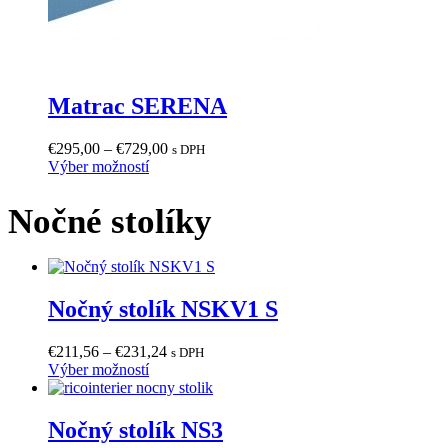
Matrac SERENA
Price
€
295,00
–
€
729,00
s DPH
Tento
range:
Výber možností
produkt
€295,00
má
through
Nočné stolíky
viacero
€729,00
variantov.
Možnosti
si
môžete
Nočný stolík NSKV1 S
vybrať
na
stránke
Price
€
211,56
–
€
231,24
s DPH
produktu.
Tento
range:
Výber možností
produkt
€211,56
má
through
viacero
€231,24
Nočný stolík NS3
variantov.