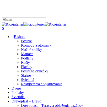
Skip
to
main
content
Close
Search
search
0
Menu
E-shop
Postele
Komody a otomany
Nočné stolíky
Matrace
Podlahy
Rošty
Plachty
Posteľné obliečky
Skrine
Svietidlá
Rekuperácia a vykurovanie
Dvere
Podlahy
Svietidlá
Drevoplast – Drevo
Drevoplast – Terasy a obloženia bazénov