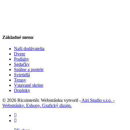
Základné menu
Naši dodávatelia
Dvere
Podlahy
Sedačky
Spálne a postele
Svietidlá
Terasy
Vstavané skrine
Doplnky
© 2026 Ricointeriér. Webstránku vytvoril -
Airi Studio s.r.o. -
Webstránky. Eshopy. Grafický dizajn.
facebook
instagram