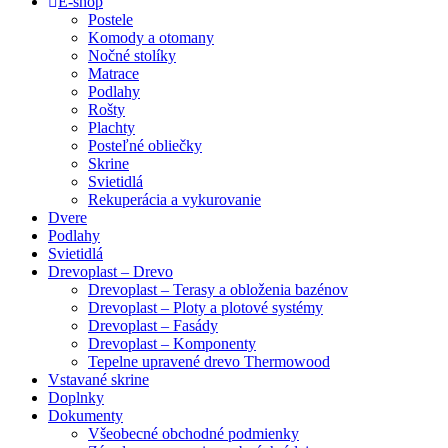
Close
E-shop
Menu
Postele
Komody a otomany
Nočné stolíky
Matrace
Podlahy
Rošty
Plachty
Posteľné obliečky
Skrine
Svietidlá
Rekuperácia a vykurovanie
Dvere
Podlahy
Svietidlá
Drevoplast – Drevo
Drevoplast – Terasy a obloženia bazénov
Drevoplast – Ploty a plotové systémy
Drevoplast – Fasády
Drevoplast – Komponenty
Tepelne upravené drevo Thermowood
Vstavané skrine
Doplnky
Dokumenty
Všeobecné obchodné podmienky