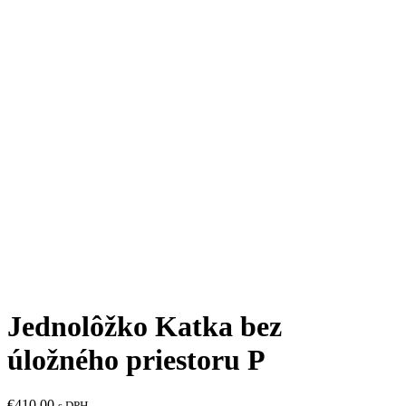
Jednolôžko Katka bez
úložného priestoru P
€
410,00
s DPH