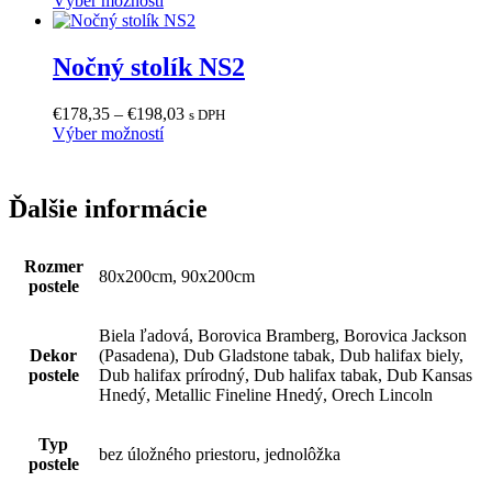
Výber možností
produkt
€260,76
má
through
viacero
€280,44
Nočný stolík NS2
variantov.
Možnosti
Price
€
178,35
–
€
198,03
s DPH
si
Tento
range:
Výber možností
môžete
produkt
€178,35
vybrať
má
through
na
viacero
€198,03
stránke
Ďalšie informácie
variantov.
produktu.
Možnosti
si
Rozmer
môžete
80x200cm, 90x200cm
postele
vybrať
na
stránke
Biela ľadová, Borovica Bramberg, Borovica Jackson
produktu.
Dekor
(Pasadena), Dub Gladstone tabak, Dub halifax biely,
postele
Dub halifax prírodný, Dub halifax tabak, Dub Kansas
Hnedý, Metallic Fineline Hnedý, Orech Lincoln
Typ
bez úložného priestoru, jednolôžka
postele