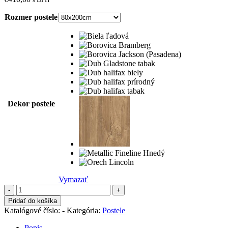
Rozmer postele
Dekor postele
Vymazať
množstvo
Jednolôžko
Pridať do košíka
Katka
Katalógové číslo:
-
Kategória:
Postele
bez
úložného
Popis