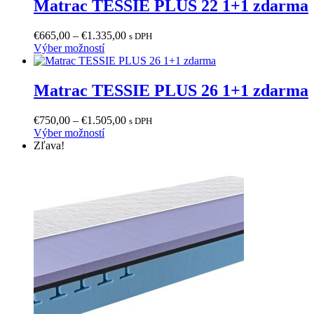
viacero
€1.769,00
Matrac TESSIE PLUS 22 1+1 zdarma
variantov.
Možnosti
Price
€
665,00
–
€
1.335,00
s DPH
si
Tento
range:
Výber možností
môžete
produkt
€665,00
vybrať
má
through
na
viacero
€1.335,00
Matrac TESSIE PLUS 26 1+1 zdarma
stránke
variantov.
produktu.
Možnosti
Price
€
750,00
–
€
1.505,00
s DPH
si
Tento
range:
Výber možností
môžete
produkt
€750,00
Zľava!
vybrať
má
through
na
viacero
€1.505,00
stránke
variantov.
produktu.
Možnosti
si
môžete
vybrať
na
stránke
produktu.