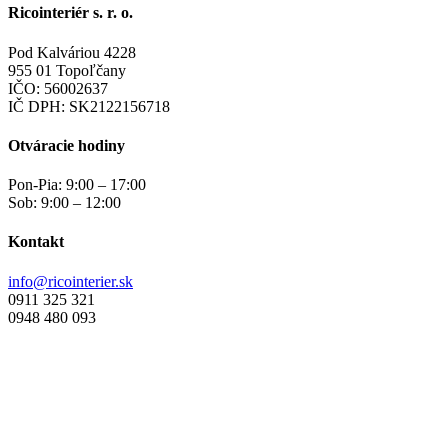
má
Ricointeriér s. r. o.
viacero
variantov.
Pod Kalváriou 4228
Možnosti
955 01 Topoľčany
si
IČO: 56002637
môžete
IČ DPH: SK2122156718
vybrať
na
Otváracie hodiny
stránke
produktu.
Pon-Pia: 9:00 – 17:00
Sob: 9:00 – 12:00
Kontakt
info@ricointerier.sk
0911 325 321
0948 480 093