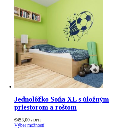
produkt
vybrať
má
na
viacero
stránke
variantov.
produktu.
Možnosti
si
môžete
vybrať
na
stránke
produktu.
Jednolôžko Soňa XL s úložným
priestorom a roštom
€
453,00
s DPH
Tento
Výber možností
produkt