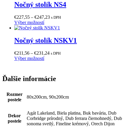
viacero
€231,24
Nočný stolík NS4
stránke
variantov.
produktu.
Možnosti
Price
€
227,55
–
€
247,23
s DPH
si
Tento
range:
Výber možností
môžete
produkt
€227,55
vybrať
má
through
na
viacero
€247,23
Nočný stolík NSKV1
stránke
variantov.
produktu.
Možnosti
Price
€
211,56
–
€
231,24
s DPH
si
Tento
range:
Výber možností
môžete
produkt
€211,56
vybrať
má
through
na
viacero
€231,24
stránke
Ďalšie informácie
variantov.
produktu.
Možnosti
si
Rozmer
môžete
80x200cm, 90x200cm
postele
vybrať
na
stránke
Agát Lakeland, Biela platina, Buk bavária, Dub
Dekor
produktu.
Corbridge prírodný, Dub ferrara čiernohnedý, Dub
postele
sonoma svetlý, Fineline krémový, Orech Dijon