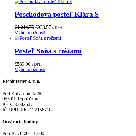
€1.910,19.
má
€1.719,17.
stránke
viacero
produktu.
variantov.
Poschodová posteľ Klára S
Možnosti
si
Pôvodná
Aktuálna
€
1.014,75
€
933,57
s DPH
môžete
cena
Tento
cena
Výber možností
vybrať
bola:
produkt
je:
na
€1.014,75.
má
€933,57.
stránke
viacero
Posteľ Soňa s roštami
produktu.
variantov.
Možnosti
€
589,00
s DPH
si
Tento
Výber možností
môžete
produkt
vybrať
má
Ricointeriér s. r. o.
na
viacero
stránke
variantov.
produktu.
Pod Kalváriou 4228
Možnosti
955 01 Topoľčany
si
IČO: 56002637
môžete
IČ DPH: SK2122156718
vybrať
na
Otváracie hodiny
stránke
produktu.
Pon-Pia: 9:00 – 17:00