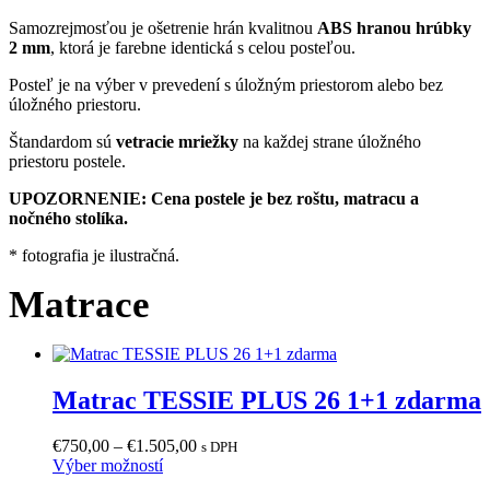
Samozrejmosťou je ošetrenie hrán kvalitnou
ABS hranou hrúbky
2 mm
, ktorá je farebne identická s celou posteľou.
Posteľ je na výber v prevedení s úložným priestorom alebo bez
úložného priestoru.
Štandardom sú
vetracie mriežky
na každej strane úložného
priestoru postele.
UPOZORNENIE: Cena postele je bez roštu, matracu a
nočného stolíka.
* fotografia je ilustračná.
Matrace
Matrac TESSIE PLUS 26 1+1 zdarma
Price
€
750,00
–
€
1.505,00
s DPH
Tento
range:
Výber možností
produkt
€750,00