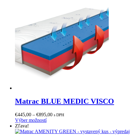
má
through
viacero
€1.505,00
variantov.
Možnosti
si
môžete
vybrať
na
stránke
produktu.
Matrac BLUE MEDIC VISCO
Price
€
445,00
–
€
895,00
s DPH
Tento
range:
Výber možností
produkt
€445,00
Zľava!
má
through
viacero
€895,00