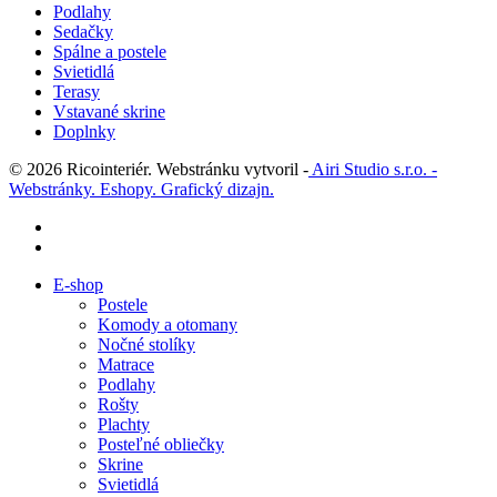
Podlahy
Sedačky
Spálne a postele
Svietidlá
Terasy
Vstavané skrine
Doplnky
© 2026 Ricointeriér. Webstránku vytvoril -
Airi Studio s.r.o. -
Webstránky. Eshopy. Grafický dizajn.
facebook
instagram
Close
E-shop
Menu
Postele
Komody a otomany
Nočné stolíky
Matrace
Podlahy
Rošty
Plachty
Posteľné obliečky
Skrine
Svietidlá