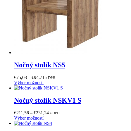
Nočný stolík NS5
Price
€
75,03
–
€
94,71
s DPH
Tento
range:
Výber možností
produkt
€75,03
má
through
viacero
€94,71
Nočný stolík NSKV1 S
variantov.
Možnosti
Price
€
211,56
–
€
231,24
s DPH
si
Tento
range:
Výber možností
môžete
produkt
€211,56
vybrať
má
through
na