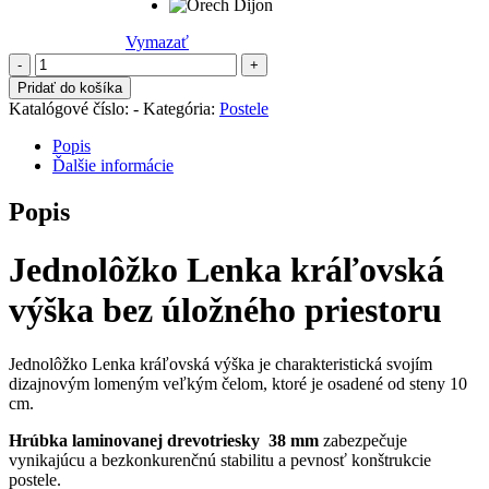
Vymazať
množstvo
Jednolôžko
Pridať do košíka
Lenka
Katalógové číslo:
-
Kategória:
Postele
kráľovská
výška
Popis
bez
Ďalšie informácie
úložného
priestoru
Popis
S
Jednolôžko Lenka kráľovská
výška bez úložného priestoru
Jednolôžko Lenka kráľovská výška je charakteristická svojím
dizajnovým lomeným veľkým čelom, ktoré je osadené od steny 10
cm.
Hrúbka laminovanej drevotriesky 38 mm
zabezpečuje
vynikajúcu a bezkonkurenčnú stabilitu a pevnosť konštrukcie
postele.