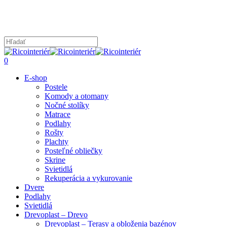
Skip
to
main
content
Close
Search
search
0
Menu
E-shop
Postele
Komody a otomany
Nočné stolíky
Matrace
Podlahy
Rošty
Plachty
Posteľné obliečky
Skrine
Svietidlá
Rekuperácia a vykurovanie
Dvere
Podlahy
Svietidlá
Drevoplast – Drevo
Drevoplast – Terasy a obloženia bazénov