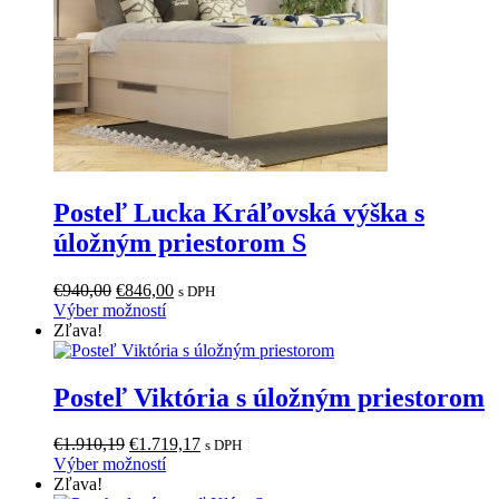
Posteľ Lucka Kráľovská výška s
úložným priestorom S
Pôvodná
Aktuálna
€
940,00
€
846,00
s DPH
cena
Tento
cena
Výber možností
bola:
produkt
je:
Zľava!
€940,00.
má
€846,00.
viacero
variantov.
Posteľ Viktória s úložným priestorom
Možnosti
si
Pôvodná
Aktuálna
€
1.910,19
€
1.719,17
s DPH
môžete
cena
Tento
cena
Výber možností
vybrať
bola:
produkt
je:
Zľava!
na