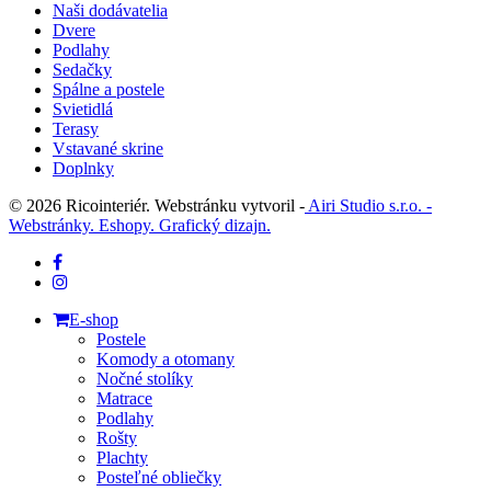
Naši dodávatelia
Dvere
Podlahy
Sedačky
Spálne a postele
Svietidlá
Terasy
Vstavané skrine
Doplnky
© 2026 Ricointeriér. Webstránku vytvoril -
Airi Studio s.r.o. -
Webstránky. Eshopy. Grafický dizajn.
facebook
instagram
Close
E-shop
Menu
Postele
Komody a otomany
Nočné stolíky
Matrace
Podlahy
Rošty
Plachty
Posteľné obliečky