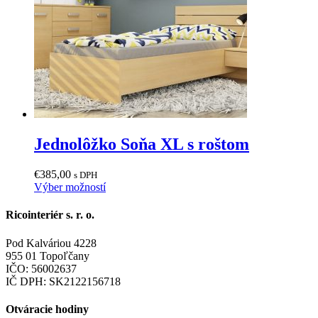
na
stránke
produktu.
Jednolôžko Soňa XL s roštom
€
385,00
s DPH
Tento
Výber možností
produkt
má
Ricointeriér s. r. o.
viacero
variantov.
Pod Kalváriou 4228
Možnosti
955 01 Topoľčany
si
IČO: 56002637
môžete
IČ DPH: SK2122156718
vybrať
na
Otváracie hodiny
stránke