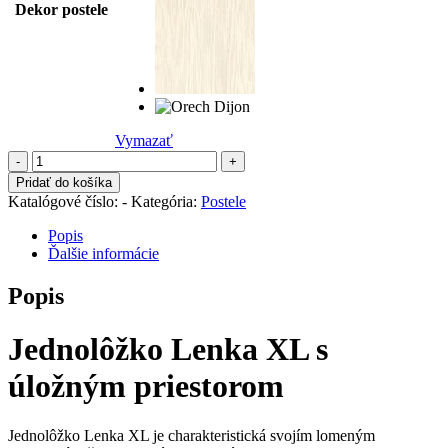
Dekor postele
Vymazať
množstvo
Jednolôžko
Pridať do košíka
Lenka
Katalógové číslo:
-
Kategória:
Postele
XL
s
Popis
úložným
Ďalšie informácie
priestorom
S
Popis
Jednolôžko Lenka XL s
úložným priestorom
Jednolôžko Lenka XL je charakteristická svojím lomeným