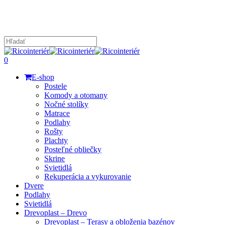
Skip
to
main
content
Close
Search
search
0
Menu
E-shop
Postele
Komody a otomany
Nočné stolíky
Matrace
Podlahy
Rošty
Plachty
Posteľné obliečky
Skrine
Svietidlá
Rekuperácia a vykurovanie
Dvere
Podlahy
Svietidlá
Drevoplast – Drevo
Drevoplast – Terasy a obloženia bazénov