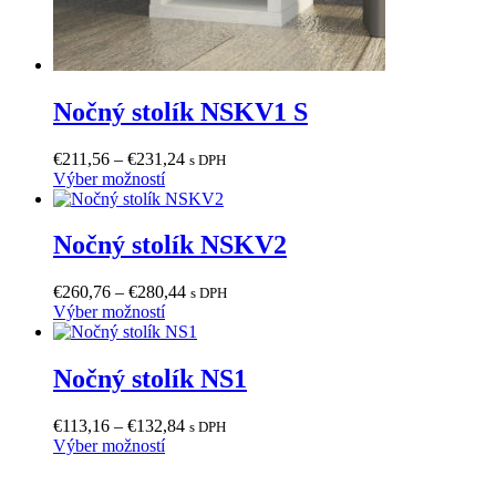
Nočný stolík NSKV1 S
Price
€
211,56
–
€
231,24
s DPH
Tento
range:
Výber možností
produkt
€211,56
má
through
viacero
€231,24
Nočný stolík NSKV2
variantov.
Možnosti
Price
€
260,76
–
€
280,44
s DPH
si
Tento
range:
Výber možností
môžete
produkt
€260,76
vybrať
má
through
na
viacero
€280,44
Nočný stolík NS1
stránke
variantov.
produktu.
Možnosti
Price
€
113,16
–
€
132,84
s DPH
si
Tento
range:
Výber možností
môžete
produkt
€113,16
vybrať
má
through
na