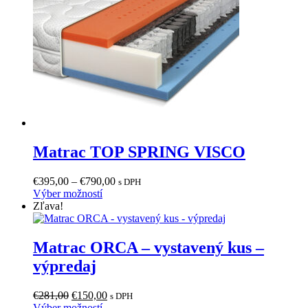
vybrať
na
stránke
produktu.
Matrac TOP SPRING VISCO
Price
€
395,00
–
€
790,00
s DPH
Tento
range:
Výber možností
produkt
€395,00
Zľava!
má
through
viacero
€790,00
variantov.
Matrac ORCA – vystavený kus –
Možnosti
výpredaj
si
môžete
vybrať
Pôvodná
Aktuálna
€
281,00
€
150,00
s DPH
na
cena
Tento
cena
Výber možností