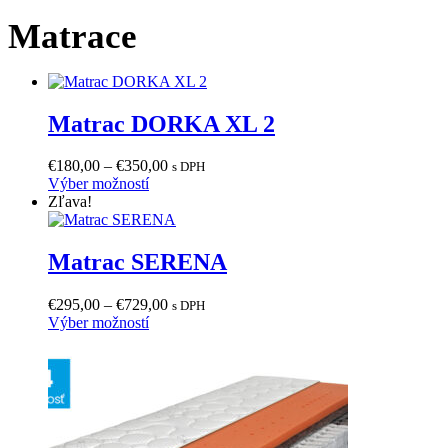
Matrace
Matrac DORKA XL 2
Price
€
180,00
–
€
350,00
s DPH
Tento
range:
Výber možností
produkt
€180,00
Zľava!
má
through
viacero
€350,00
variantov.
Matrac SERENA
Možnosti
si
Price
€
295,00
–
€
729,00
s DPH
môžete
Tento
range:
Výber možností
vybrať
produkt
€295,00
na
má
through
stránke
viacero
€729,00
produktu.
variantov.
Možnosti
si
môžete