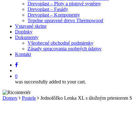
Drevoplast – Ploty a plotové systémy
Drevoplast – Fasády
Drevoplast – Komponenty
Tepelne upravené drevo Thermowood
Vstavané skrine
Doplnky
Dokumenty
Všeobecné obchodné podmienky
Zásady spracovania osobných údajov
Kontakt
facebook
search
0
was successfully added to your cart.
Domov
Postele
Jednolôžko Lenka XL s úložným priestorom S