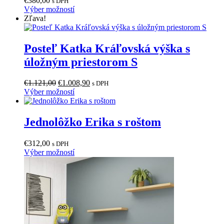
€
380,00
s DPH
Tento
Výber možností
produkt
Zľava!
má
viacero
variantov.
Posteľ Katka Kráľovská výška s
Možnosti
úložným priestorom S
si
môžete
vybrať
Pôvodná
Aktuálna
€
1.121,00
€
1.008,90
s DPH
na
cena
Tento
cena
Výber možností
stránke
bola:
produkt
je:
produktu.
€1.121,00.
má
€1.008,90.
viacero
Jednolôžko Erika s roštom
variantov.
Možnosti
€
312,00
s DPH
si
Tento
Výber možností
môžete
produkt
vybrať
má
na
viacero
stránke
variantov.
produktu.
Možnosti
si
môžete
vybrať