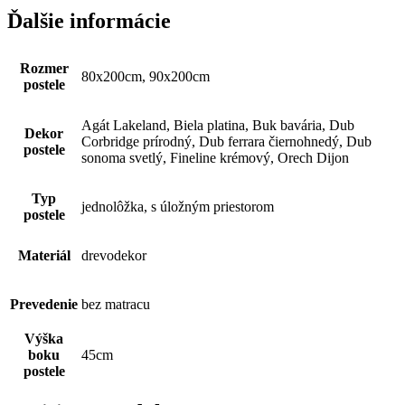
viacero
€132,84
stránke
Ďalšie informácie
variantov.
produktu.
Možnosti
si
Rozmer
môžete
80x200cm, 90x200cm
postele
vybrať
na
stránke
Agát Lakeland, Biela platina, Buk bavária, Dub
Dekor
produktu.
Corbridge prírodný, Dub ferrara čiernohnedý, Dub
postele
sonoma svetlý, Fineline krémový, Orech Dijon
Typ
jednolôžka, s úložným priestorom
postele
Materiál
drevodekor
Prevedenie
bez matracu
Výška
boku
45cm
postele