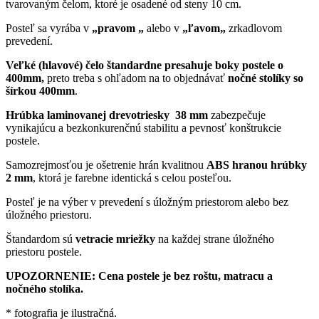
tvarovaným čelom, ktoré je osadené od steny 10 cm.
Posteľ sa vyrába v
„prav
om
„
alebo v
„ľav
om
„
zrkadlovom
prevedení.
Veľké (hlavové) čelo štandardne presahuje boky postele o
400mm,
preto treba s ohľadom na to objednávať
nočné stolíky so
šírkou 400mm
.
Hrúbka laminovanej drevotriesky 38 mm
zabezpečuje
vynikajúcu a bezkonkurenčnú stabilitu a pevnosť konštrukcie
postele.
Samozrejmosťou je ošetrenie hrán kvalitnou
ABS hranou hrúbky
2 mm
, ktorá je farebne identická s celou posteľou.
Posteľ je na výber v prevedení s úložným priestorom alebo bez
úložného priestoru.
Štandardom sú
vetracie mriežky
na každej strane úložného
priestoru postele.
UPOZORNENIE: Cena postele je bez roštu, matracu a
nočného stolíka.
* fotografia je ilustračná.