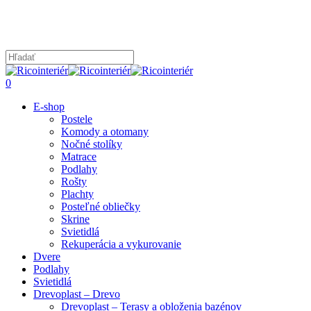
Skip
to
main
content
Close
Search
search
0
Menu
E-shop
Postele
Komody a otomany
Nočné stolíky
Matrace
Podlahy
Rošty
Plachty
Posteľné obliečky
Skrine
Svietidlá
Rekuperácia a vykurovanie
Dvere
Podlahy
Svietidlá
Drevoplast – Drevo
Drevoplast – Terasy a obloženia bazénov