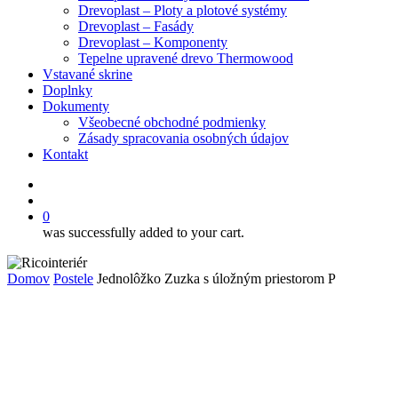
Drevoplast – Ploty a plotové systémy
Drevoplast – Fasády
Drevoplast – Komponenty
Tepelne upravené drevo Thermowood
Vstavané skrine
Doplnky
Dokumenty
Všeobecné obchodné podmienky
Zásady spracovania osobných údajov
Kontakt
facebook
search
0
was successfully added to your cart.
Domov
Postele
Jednolôžko Zuzka s úložným priestorom P