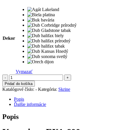
€94,30
through
€107,63
Dekor
Vymazať
množstvo
Kontajner
Pridať do košíka
EX1-
Katalógové číslo:
-
Kategória:
Skrine
600
Popis
Ďalšie informácie
Popis