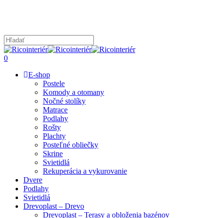
Skip
to
main
content
Close
Search
search
0
Menu
E-shop
Postele
Komody a otomany
Nočné stolíky
Matrace
Podlahy
Rošty
Plachty
Posteľné obliečky
Skrine
Svietidlá
Rekuperácia a vykurovanie
Dvere
Podlahy
Svietidlá
Drevoplast – Drevo
Drevoplast – Terasy a obloženia bazénov