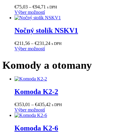
Price
€
75,03
–
€
94,71
s DPH
Tento
range:
Výber možností
produkt
€75,03
má
through
viacero
€94,71
Nočný stolík NSKV1
variantov.
Možnosti
Price
€
211,56
–
€
231,24
s DPH
si
Tento
range:
Výber možností
môžete
produkt
€211,56
vybrať
má
through
na
Komody a otomany
viacero
€231,24
stránke
variantov.
produktu.
Možnosti
si
môžete
Komoda K2-2
vybrať
na
stránke
Price
€
353,01
–
€
435,42
s DPH
produktu.
Tento
range:
Výber možností
produkt
€353,01
má
through
viacero
€435,42
Komoda K2-6
variantov.