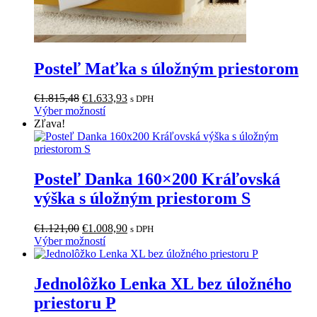
Posteľ Maťka s úložným priestorom
Pôvodná
Aktuálna
€
1.815,48
€
1.633,93
s DPH
cena
Tento
cena
Výber možností
bola:
produkt
je:
Zľava!
€1.815,48.
má
€1.633,93.
viacero
variantov.
Možnosti
Posteľ Danka 160×200 Kráľovská
si
výška s úložným priestorom S
môžete
vybrať
na
Pôvodná
Aktuálna
€
1.121,00
€
1.008,90
s DPH
stránke
cena
Tento
cena
Výber možností
produktu.
bola:
produkt
je:
€1.121,00.
má
€1.008,90.
viacero
Jednolôžko Lenka XL bez úložného
variantov.
priestoru P
Možnosti
si