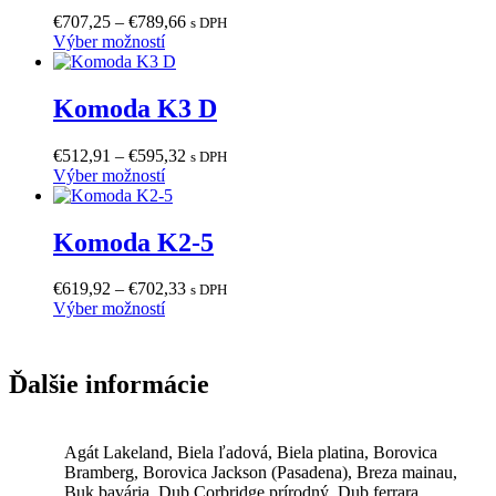
Možnosti
Price
€
707,25
–
€
789,66
s DPH
si
Tento
range:
Výber možností
môžete
produkt
€707,25
vybrať
má
through
na
viacero
€789,66
Komoda K3 D
stránke
variantov.
produktu.
Možnosti
Price
€
512,91
–
€
595,32
s DPH
si
Tento
range:
Výber možností
môžete
produkt
€512,91
vybrať
má
through
na
viacero
€595,32
Komoda K2-5
stránke
variantov.
produktu.
Možnosti
Price
€
619,92
–
€
702,33
s DPH
si
Tento
range:
Výber možností
môžete
produkt
€619,92
vybrať
má
through
na
viacero
€702,33
stránke
Ďalšie informácie
variantov.
produktu.
Možnosti
si
môžete
Agát Lakeland, Biela ľadová, Biela platina, Borovica
vybrať
Bramberg, Borovica Jackson (Pasadena), Breza mainau,
na
Buk bavária, Dub Corbridge prírodný, Dub ferrara