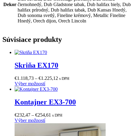
stránke
Dekor
čiernohnedý, Dub Gladstone tabak, Dub halifax biely, Dub
produktu.
halifax prírodný, Dub halifax tabak, Dub Kansas Hnedý,
Dub sonoma svetlý, Fineline krémový, Metallic Fineline
Hnedý, Orech dijon, Orech Lincoln
Súvisiace produkty
Skriňa EX170
Price
€
1.118,73
–
€
1.225,12
s DPH
Tento
range:
Výber možností
produkt
€1.118,73
má
through
viacero
€1.225,12
Kontajner EX3-700
variantov.
Možnosti
Price
€
232,47
–
€
254,61
s DPH
si
Tento
range:
Výber možností
môžete
produkt
€232,47
vybrať
má
through
na