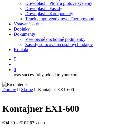
Drevoplast – Ploty a plotové systémy
Drevoplast – Fasády
Drevoplast – Komponenty
Tepelne upravené drevo Thermowood
Vstavané skrine
Doplnky
Dokumenty
Všeobecné obchodné podmienky
Zásady spracovania osobných údajov
Kontakt
facebook
search
0
was successfully added to your cart.
Domov
Skrine
Kontajner EX1-600
Kontajner EX1-600
Price
€
94,30
–
€
107,63
s DPH
range: