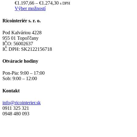
Price
€
1.197,66
–
€
1.274,30
s DPH
si
Tento
range:
Výber možností
môžete
produkt
€1.197,66
vybrať
má
through
Ricointeriér s. r. o.
na
viacero
€1.274,30
stránke
variantov.
produktu.
Pod Kalváriou 4228
Možnosti
955 01 Topoľčany
si
IČO: 56002637
môžete
IČ DPH: SK2122156718
vybrať
na
Otváracie hodiny
stránke
produktu.
Pon-Pia: 9:00 – 17:00
Sob: 9:00 – 12:00
Kontakt
info@ricointerier.sk
0911 325 321
0948 480 093