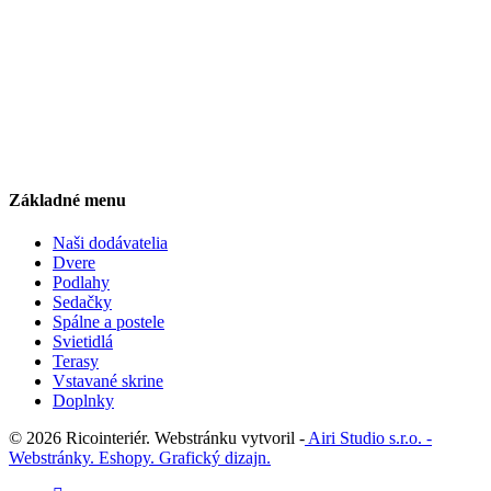
Základné menu
Naši dodávatelia
Dvere
Podlahy
Sedačky
Spálne a postele
Svietidlá
Terasy
Vstavané skrine
Doplnky
© 2026 Ricointeriér. Webstránku vytvoril -
Airi Studio s.r.o. -
Webstránky. Eshopy. Grafický dizajn.