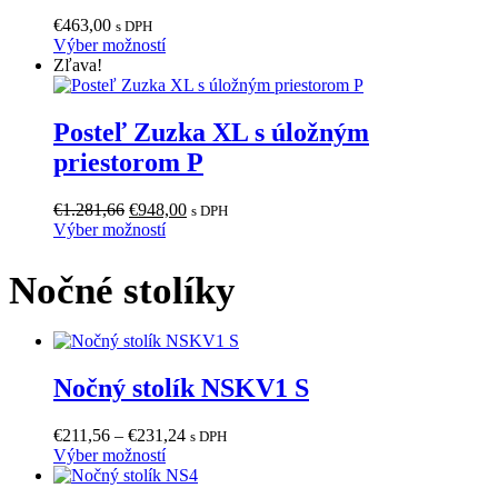
môžete
€
463,00
s DPH
vybrať
Tento
Výber možností
na
produkt
Zľava!
stránke
má
produktu.
viacero
variantov.
Posteľ Zuzka XL s úložným
Možnosti
priestorom P
si
môžete
vybrať
Pôvodná
Aktuálna
€
1.281,66
€
948,00
s DPH
na
cena
Tento
cena
Výber možností
stránke
bola:
produkt
je:
produktu.
€1.281,66.
má
€948,00.
Nočné stolíky
viacero
variantov.
Možnosti
si
môžete
Nočný stolík NSKV1 S
vybrať
na
stránke
Price
€
211,56
–
€
231,24
s DPH
produktu.
Tento
range:
Výber možností
produkt
€211,56
má
through