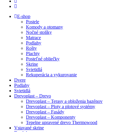
facebook
instagram
Close
E-shop
Menu
Postele
Komody a otomany
Nočné stolíky
Matrace
Podlahy
Rošty
Plachty
Posteľné obliečky
Skrine
Svietidlá
Rekuperácia a vykurovanie
Dvere
Podlahy
Svietidlá
Drevoplast – Drevo
Drevoplast – Terasy a obloženia bazénov
Drevoplast – Ploty a plotové systémy
Drevoplast – Fasády
Drevoplast – Komponenty
Tepelne upravené drevo Thermowood
Vstavané skrine