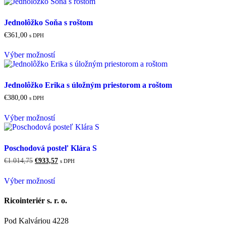
má
viacero
variantov.
Jednolôžko Soňa s roštom
Možnosti
€
361,00
s DPH
si
Tento
môžete
Výber možností
produkt
vybrať
má
na
viacero
stránke
variantov.
produktu.
Jednolôžko Erika s úložným priestorom a roštom
Možnosti
€
380,00
s DPH
si
Tento
môžete
Výber možností
produkt
vybrať
má
na
viacero
stránke
variantov.
produktu.
Poschodová posteľ Klára S
Možnosti
Pôvodná
Aktuálna
€
1.014,75
€
933,57
s DPH
si
cena
cena
Tento
môžete
bola:
je:
Výber možností
produkt
vybrať
€1.014,75.
€933,57.
má
na
viacero
stránke
Ricointeriér s. r. o.
variantov.
produktu.
Možnosti
Pod Kalváriou 4228