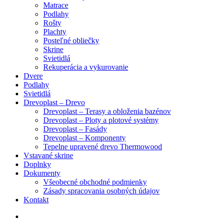
Matrace
Podlahy
Rošty
Plachty
Posteľné obliečky
Skrine
Svietidlá
Rekuperácia a vykurovanie
Dvere
Podlahy
Svietidlá
Drevoplast – Drevo
Drevoplast – Terasy a obloženia bazénov
Drevoplast – Ploty a plotové systémy
Drevoplast – Fasády
Drevoplast – Komponenty
Tepelne upravené drevo Thermowood
Vstavané skrine
Doplnky
Dokumenty
Všeobecné obchodné podmienky
Zásady spracovania osobných údajov
Kontakt
facebook