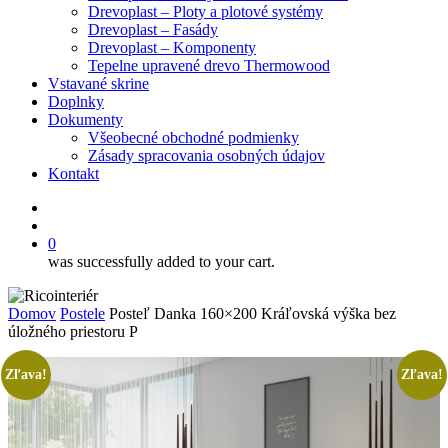
Drevoplast – Ploty a plotové systémy
Drevoplast – Fasády
Drevoplast – Komponenty
Tepelne upravené drevo Thermowood
Vstavané skrine
Doplnky
Dokumenty
Všeobecné obchodné podmienky
Zásady spracovania osobných údajov
Kontakt
facebook
search
0
was successfully added to your cart.
Domov
Postele
Posteľ Danka 160×200 Kráľovská výška bez
úložného priestoru P
Zľava!
Zľava!