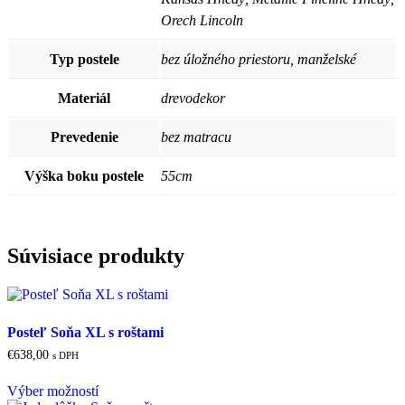
Orech Lincoln
Typ postele
bez úložného priestoru, manželské
Materiál
drevodekor
Prevedenie
bez matracu
Výška boku postele
55cm
Súvisiace produkty
Posteľ Soňa XL s roštami
€
638,00
s DPH
Tento
Výber možností
produkt