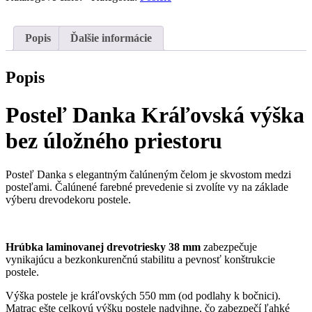
Kráľovská
výška
bez
Popis
Ďalšie informácie
úložného
priestoru
P
Popis
Posteľ Danka Kráľovská výška
bez úložného priestoru
Posteľ Danka s elegantným čalúneným čelom je skvostom medzi
posteľami. Čalúnené farebné prevedenie si zvolíte vy na základe
výberu drevodekoru postele.
Hrúbka laminovanej drevotriesky 38 mm
zabezpečuje
vynikajúcu a bezkonkurenčnú stabilitu a pevnosť konštrukcie
postele.
Výška postele je kráľovských 550 mm (od podlahy k bočnici).
Matrac ešte celkovú výšku postele nadvihne, čo zabezpečí ľahké