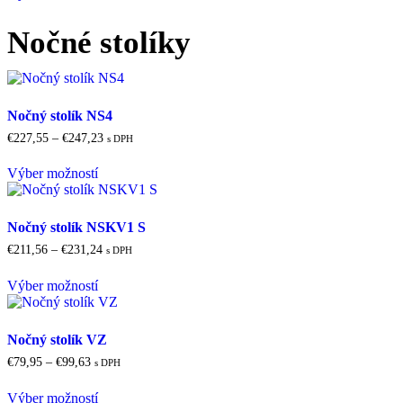
má
na
€1.295,00
viacero
stránke
Nočné stolíky
variantov.
produktu.
Možnosti
si
môžete
vybrať
Nočný stolík NS4
na
Price
€
227,55
–
€
247,23
stránke
s DPH
range:
produktu.
Tento
€227,55
Výber možností
produkt
through
má
€247,23
viacero
variantov.
Nočný stolík NSKV1 S
Možnosti
Price
€
211,56
–
€
231,24
s DPH
si
range:
Tento
môžete
€211,56
Výber možností
produkt
vybrať
through
má
na
€231,24
viacero
stránke
variantov.
produktu.
Nočný stolík VZ
Možnosti
Price
€
79,95
–
€
99,63
s DPH
si
range:
Tento
môžete
€79,95
Výber možností
produkt
vybrať