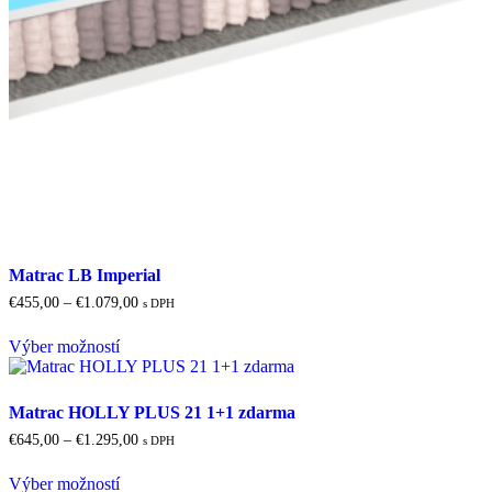
Matrac LB Imperial
Price
€
455,00
–
€
1.079,00
s DPH
range:
Tento
€455,00
Výber možností
produkt
through
má
€1.079,00
viacero
variantov.
Matrac HOLLY PLUS 21 1+1 zdarma
Možnosti
Price
€
645,00
–
€
1.295,00
s DPH
si
range:
Tento
môžete
€645,00
Výber možností
produkt
vybrať
through