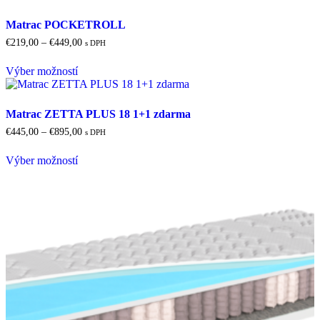
Matrac POCKETROLL
Price
€
219,00
–
€
449,00
s DPH
range:
Tento
€219,00
Výber možností
produkt
through
má
€449,00
viacero
variantov.
Matrac ZETTA PLUS 18 1+1 zdarma
Možnosti
Price
€
445,00
–
€
895,00
s DPH
si
range:
Tento
môžete
€445,00
Výber možností
produkt
vybrať
through
má
na
€895,00
viacero
stránke
variantov.
produktu.
Možnosti
si
môžete
vybrať
na
stránke
produktu.