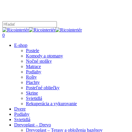
Skip
to
main
content
Close
Search
search
0
Menu
E-shop
Postele
Komody a otomany
Nočné stolíky
Matrace
Podlahy
Rošty
Plachty
Posteľné obliečky
Skrine
Svietidlá
Rekuperácia a vykurovanie
Dvere
Podlahy
Svietidlá
Drevoplast – Drevo
Drevoplast – Terasy a obloženia bazénov