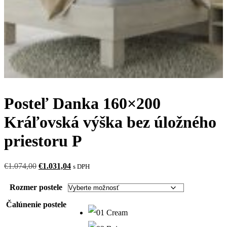
Posteľ Danka 160×200
Kráľovská výška bez úložného
priestoru P
Pôvodná
Aktuálna
€
1.074,00
€
1.031,04
s DPH
cena
cena
bola:
je:
Rozmer postele
€1.074,00.
€1.031,04.
Čalúnenie postele