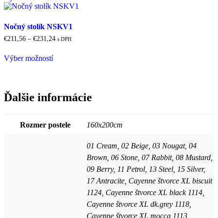
through
má
na
€99,63
viacero
stránke
variantov.
produktu.
Nočný stolík NSKV1
Možnosti
Price
€
211,56
–
€
231,24
s DPH
si
range:
Tento
môžete
€211,56
Výber možností
produkt
vybrať
through
má
na
€231,24
viacero
stránke
variantov.
produktu.
Možnosti
Ďalšie informácie
si
môžete
vybrať
Rozmer postele
160x200cm
na
stránke
01 Cream, 02 Beige, 03 Nougat, 04
produktu.
Brown, 06 Stone, 07 Rabbit, 08 Mustard,
09 Berry, 11 Petrol, 13 Steel, 15 Silver,
17 Antracite, Cayenne štvorce XL biscuit
1124, Cayenne štvorce XL black 1114,
Cayenne štvorce XL dk.grey 1118,
Cayenne štvorce XL mocca 1113,