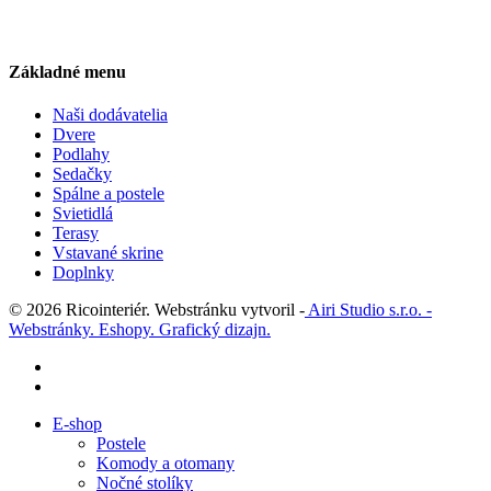
Základné menu
Naši dodávatelia
Dvere
Podlahy
Sedačky
Spálne a postele
Svietidlá
Terasy
Vstavané skrine
Doplnky
© 2026 Ricointeriér. Webstránku vytvoril -
Airi Studio s.r.o. -
Webstránky. Eshopy. Grafický dizajn.
facebook
instagram
Close
E-shop
Menu
Postele
Komody a otomany
Nočné stolíky