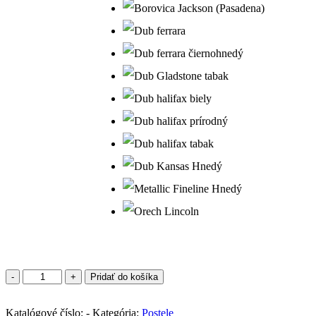
množstvo
Pridať do košíka
Posteľ
Danka
Katalógové číslo:
160x200
-
Kategória:
Postele