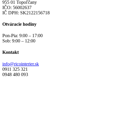
si
955 01 Topoľčany
môžete
IČO: 56002637
vybrať
IČ DPH: SK2122156718
na
stránke
Otváracie hodiny
produktu.
Pon-Pia: 9:00 – 17:00
Sob: 9:00 – 12:00
Kontakt
info@ricointerier.sk
0911 325 321
0948 480 093