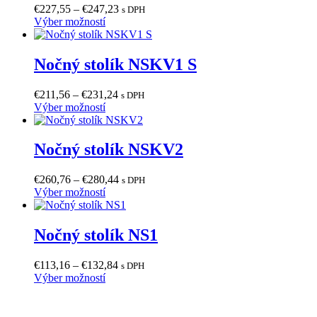
stránke
Price
€
227,55
–
€
247,23
s DPH
produktu.
Tento
range:
Výber možností
produkt
€227,55
má
through
viacero
€247,23
Nočný stolík NSKV1 S
variantov.
Možnosti
Price
€
211,56
–
€
231,24
s DPH
si
Tento
range:
Výber možností
môžete
produkt
€211,56
vybrať
má
through
na
viacero
€231,24
Nočný stolík NSKV2
stránke
variantov.
produktu.
Možnosti
Price
€
260,76
–
€
280,44
s DPH
si
Tento
range:
Výber možností
môžete
produkt
€260,76
vybrať
má
through
na
viacero
€280,44
Nočný stolík NS1
stránke
variantov.
produktu.
Možnosti
Price
€
113,16
–
€
132,84
s DPH
si
Tento
range:
Výber možností
môžete
produkt
€113,16
vybrať
má
through
na
viacero
€132,84