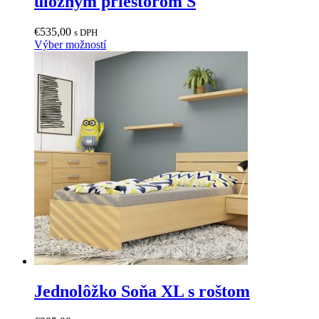
úložným priestorom S
si
môžete
vybrať
€
535,00
s DPH
na
Tento
Výber možností
stránke
produkt
produktu.
má
viacero
variantov.
Možnosti
si
môžete
vybrať
na
stránke
produktu.
Jednolôžko Soňa XL s roštom