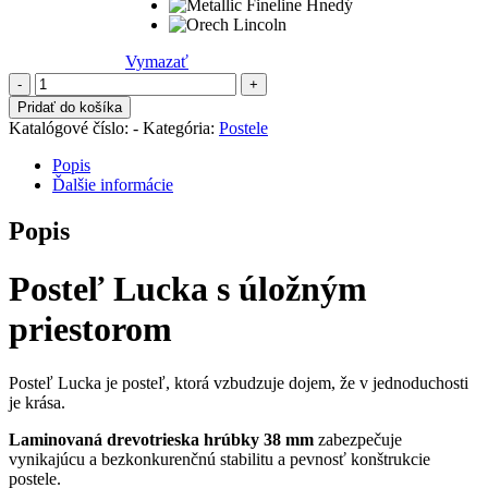
Vymazať
množstvo
Posteľ
Pridať do košíka
Lucka
Katalógové číslo:
-
Kategória:
Postele
s
úložným
Popis
priestorom
Ďalšie informácie
P
Popis
Posteľ Lucka s úložným
priestorom
Posteľ Lucka je posteľ, ktorá vzbudzuje dojem, že v jednoduchosti
je krása.
Laminovaná drevotrieska hrúbky 38 mm
zabezpečuje
vynikajúcu a bezkonkurenčnú stabilitu a pevnosť konštrukcie
postele.