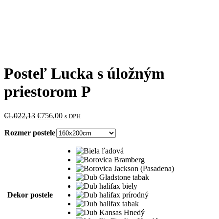
Posteľ Lucka s úložným
priestorom P
Pôvodná
Aktuálna
€
1.022,13
€
756,00
s DPH
cena
cena
Rozmer postele
bola:
je:
€1.022,13.
€756,00.
Dekor postele