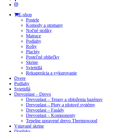
instagram
Close
E-shop
Menu
Postele
Komody a otomany
Nočné stolíky
Matrace
Podlahy
Rošty
Plachty
Posteľné obliečky
Skrine
Svietidlá
Rekuperácia a vykurovanie
Dvere
Podlahy
Svietidlá
Drevoplast – Drevo
Drevoplast – Terasy a obloženia bazénov
Drevoplast – Ploty a plotové systémy
Drevoplast – Fasády
Drevoplast – Komponenty
Tepelne upravené drevo Thermowood
Vstavané skrine
Doplnky