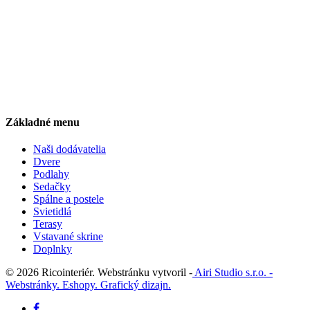
Základné menu
Naši dodávatelia
Dvere
Podlahy
Sedačky
Spálne a postele
Svietidlá
Terasy
Vstavané skrine
Doplnky
© 2026 Ricointeriér. Webstránku vytvoril -
Airi Studio s.r.o. -
Webstránky. Eshopy. Grafický dizajn.
facebook