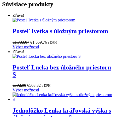
Súvisiace produkty
Zľava!
Posteľ Ivetka s úložným priestorom
Pôvodná
Aktuálna
€
1.733,07
€
1.559,76
s DPH
cena
Tento
cena
Výber možností
bola:
produkt
je:
Zľava!
€1.733,07.
má
€1.559,76.
viacero
variantov.
Posteľ Lucka bez úložného priestoru
Možnosti
S
si
môžete
vybrať
Pôvodná
Aktuálna
€
592,00
€
568,32
s DPH
na
cena
Tento
cena
Výber možností
stránke
bola:
produkt
je:
produktu.
€592,00.
má
€568,32.
viacero
variantov.
Jednolôžko Lenka kráľovská výška s
Možnosti