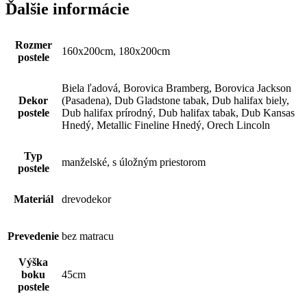
stránke
Ďalšie informácie
variantov.
produktu.
Možnosti
si
Rozmer
môžete
160x200cm, 180x200cm
postele
vybrať
na
stránke
Biela ľadová, Borovica Bramberg, Borovica Jackson
produktu.
Dekor
(Pasadena), Dub Gladstone tabak, Dub halifax biely,
postele
Dub halifax prírodný, Dub halifax tabak, Dub Kansas
Hnedý, Metallic Fineline Hnedý, Orech Lincoln
Typ
manželské, s úložným priestorom
postele
Materiál
drevodekor
Prevedenie
bez matracu
Výška
boku
45cm
postele