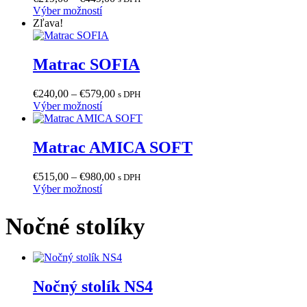
Tento
range:
Výber možností
produkt
€219,00
Zľava!
má
through
viacero
€449,00
variantov.
Matrac SOFIA
Možnosti
si
Price
€
240,00
–
€
579,00
s DPH
môžete
Tento
range:
Výber možností
vybrať
produkt
€240,00
na
má
through
stránke
viacero
€579,00
Matrac AMICA SOFT
produktu.
variantov.
Možnosti
Price
€
515,00
–
€
980,00
s DPH
si
Tento
range:
Výber možností
môžete
produkt
€515,00
vybrať
má
through
na
Nočné stolíky
viacero
€980,00
stránke
variantov.
produktu.
Možnosti
si
môžete
Nočný stolík NS4
vybrať
na