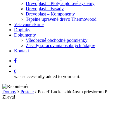
Drevoplast – Ploty a plotové systémy
Drevoplast – Fasády
Drevoplast – Komponenty
Tepelne upravené drevo Thermowood
Vstavané skrine
Doplnky
Dokumenty
Všeobecné obchodné podmienky
Zásady spracovania osobných údajov
Kontakt
facebook
search
0
was successfully added to your cart.
Domov
Postele
Posteľ Lucka s úložným priestorom P
Zľava!