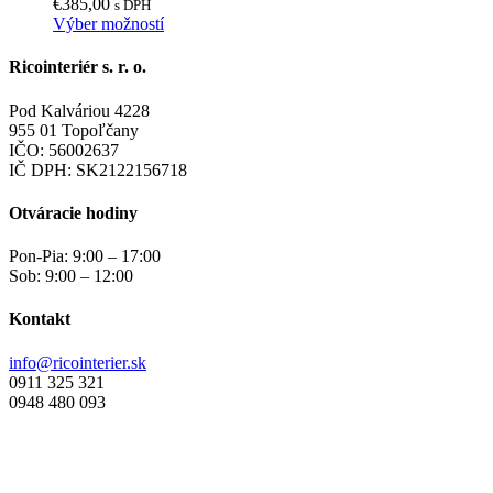
€
385,00
s DPH
Tento
Výber možností
produkt
má
Ricointeriér s. r. o.
viacero
variantov.
Pod Kalváriou 4228
Možnosti
955 01 Topoľčany
si
IČO: 56002637
môžete
IČ DPH: SK2122156718
vybrať
na
Otváracie hodiny
stránke
produktu.
Pon-Pia: 9:00 – 17:00
Sob: 9:00 – 12:00
Kontakt
info@ricointerier.sk
0911 325 321
0948 480 093