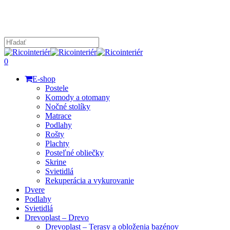
Skip
to
main
content
Close
Search
search
0
Menu
E-shop
Postele
Komody a otomany
Nočné stolíky
Matrace
Podlahy
Rošty
Plachty
Posteľné obliečky
Skrine
Svietidlá
Rekuperácia a vykurovanie
Dvere
Podlahy
Svietidlá
Drevoplast – Drevo
Drevoplast – Terasy a obloženia bazénov