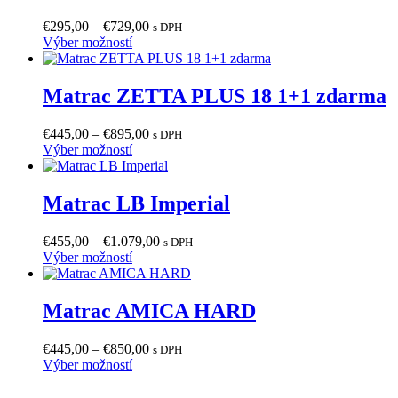
Price
€
295,00
–
€
729,00
s DPH
Tento
range:
Výber možností
produkt
€295,00
má
through
viacero
€729,00
Matrac ZETTA PLUS 18 1+1 zdarma
variantov.
Možnosti
Price
€
445,00
–
€
895,00
s DPH
si
Tento
range:
Výber možností
môžete
produkt
€445,00
vybrať
má
through
na
viacero
€895,00
Matrac LB Imperial
stránke
variantov.
produktu.
Možnosti
Price
€
455,00
–
€
1.079,00
s DPH
si
Tento
range:
Výber možností
môžete
produkt
€455,00
vybrať
má
through
na
viacero
€1.079,00
Matrac AMICA HARD
stránke
variantov.
produktu.
Možnosti
Price
€
445,00
–
€
850,00
s DPH
si
Tento
range:
Výber možností
môžete
produkt
€445,00
vybrať
má
through