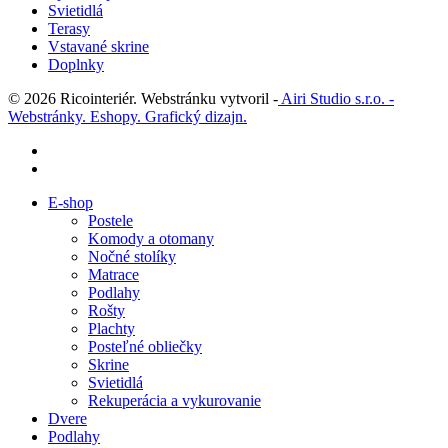
Svietidlá
Terasy
Vstavané skrine
Doplnky
© 2026 Ricointeriér. Webstránku vytvoril -
Airi Studio s.r.o. -
Webstránky. Eshopy. Grafický dizajn.
facebook
instagram
Close
E-shop
Menu
Postele
Komody a otomany
Nočné stolíky
Matrace
Podlahy
Rošty
Plachty
Posteľné obliečky
Skrine
Svietidlá
Rekuperácia a vykurovanie
Dvere
Podlahy