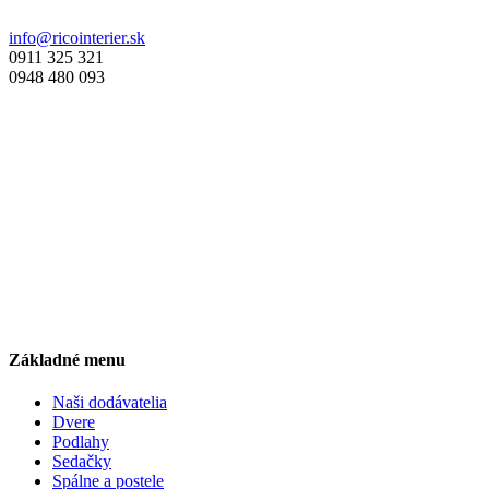
info@ricointerier.sk
0911 325 321
0948 480 093
Základné menu
Naši dodávatelia
Dvere
Podlahy
Sedačky
Spálne a postele