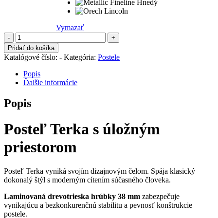
Vymazať
množstvo
Posteľ
Pridať do košíka
Terka
Katalógové číslo:
-
Kategória:
Postele
s
úložným
Popis
priestorom
Ďalšie informácie
P
Popis
Posteľ Terka s úložným
priestorom
Posteľ Terka vyniká svojím dizajnovým čelom. Spája klasický
dokonalý štýl s moderným cítením súčasného človeka.
Laminovaná drevotrieska hrúbky 38 mm
zabezpečuje
vynikajúcu a bezkonkurenčnú stabilitu a pevnosť konštrukcie
postele.