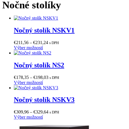
na
Nočné stolíky
viacero
€850,00
stránke
variantov.
produktu.
Možnosti
si
môžete
Nočný stolík NSKV1
vybrať
na
stránke
Price
€
211,56
–
€
231,24
s DPH
produktu.
Tento
range:
Výber možností
produkt
€211,56
má
through
viacero
€231,24
Nočný stolík NS2
variantov.
Možnosti
Price
€
178,35
–
€
198,03
s DPH
si
Tento
range:
Výber možností
môžete
produkt
€178,35
vybrať
má
through
na
viacero
€198,03
Nočný stolík NSKV3
stránke
variantov.
produktu.
Možnosti
Price
€
309,96
–
€
329,64
s DPH
si
Tento
range:
Výber možností
môžete
produkt
€309,96
vybrať
má
through
na