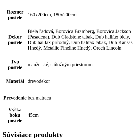
Možnosti
si
Rozmer
môžete
160x200cm, 180x200cm
postele
vybrať
na
stránke
Biela ľadová, Borovica Bramberg, Borovica Jackson
produktu.
Dekor
(Pasadena), Dub Gladstone tabak, Dub halifax biely,
postele
Dub halifax prírodný, Dub halifax tabak, Dub Kansas
Hnedý, Metallic Fineline Hnedý, Orech Lincoln
Typ
manželské, s úložným priestorom
postele
Materiál
drevodekor
Prevedenie
bez matracu
Výška
boku
45cm
postele
Súvisiace produkty