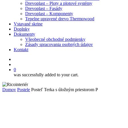
Drevoplast – Ploty a plotové systémy
Drevoplast – Fasády
Drevoplast – Komponenty
Tepelne upravené drevo Thermowood
Vstavané skrine
Doplnky
Dokumenty
Všeobecné obchodné podmienky
Zásady spracovania osobných údajov
Kontakt
facebook
search
0
was successfully added to your cart.
Domov
Postele
Posteľ Terka s úložným priestorom P