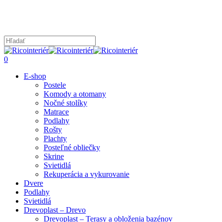
Skip
to
main
content
Close
Search
search
0
Menu
E-shop
Postele
Komody a otomany
Nočné stolíky
Matrace
Podlahy
Rošty
Plachty
Posteľné obliečky
Skrine
Svietidlá
Rekuperácia a vykurovanie
Dvere
Podlahy
Svietidlá
Drevoplast – Drevo
Drevoplast – Terasy a obloženia bazénov