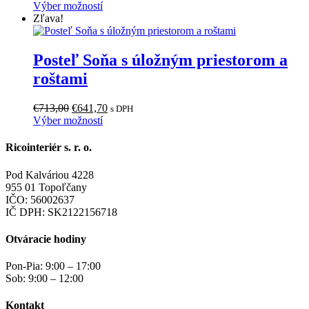
na
cena
Tento
cena
Výber možností
stránke
bola:
produkt
je:
Zľava!
produktu.
€592,00.
má
€568,32.
viacero
variantov.
Posteľ Soňa s úložným priestorom a
Možnosti
roštami
si
môžete
vybrať
Pôvodná
Aktuálna
€
713,00
€
641,70
s DPH
na
cena
Tento
cena
Výber možností
stránke
bola:
produkt
je:
produktu.
€713,00.
má
€641,70.
Ricointeriér s. r. o.
viacero
variantov.
Pod Kalváriou 4228
Možnosti
955 01 Topoľčany
si
IČO: 56002637
môžete
IČ DPH: SK2122156718
vybrať
na
Otváracie hodiny
stránke
produktu.
Pon-Pia: 9:00 – 17:00
Sob: 9:00 – 12:00
Kontakt