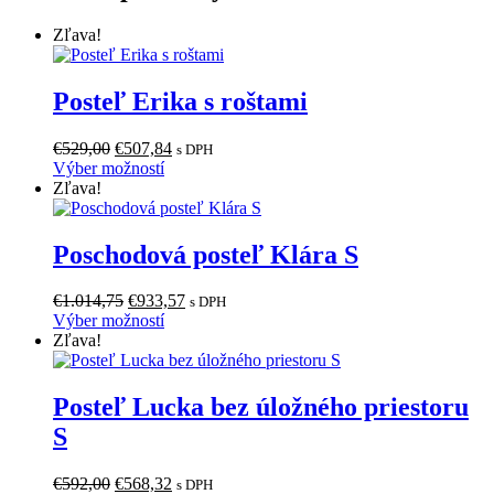
Zľava!
Posteľ Erika s roštami
Pôvodná
Aktuálna
€
529,00
€
507,84
s DPH
cena
Tento
cena
Výber možností
bola:
produkt
je:
Zľava!
€529,00.
má
€507,84.
viacero
variantov.
Poschodová posteľ Klára S
Možnosti
si
Pôvodná
Aktuálna
€
1.014,75
€
933,57
s DPH
môžete
cena
Tento
cena
Výber možností
vybrať
bola:
produkt
je:
Zľava!
na
€1.014,75.
má
€933,57.
stránke
viacero
produktu.
variantov.
Posteľ Lucka bez úložného priestoru
Možnosti
S
si
môžete
vybrať
Pôvodná
Aktuálna
€
592,00
€
568,32
s DPH