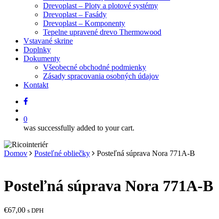
Drevoplast – Ploty a plotové systémy
Drevoplast – Fasády
Drevoplast – Komponenty
Tepelne upravené drevo Thermowood
Vstavané skrine
Doplnky
Dokumenty
Všeobecné obchodné podmienky
Zásady spracovania osobných údajov
Kontakt
facebook
search
0
was successfully added to your cart.
Domov
Posteľné obliečky
Posteľná súprava Nora 771A-B
Posteľná súprava Nora 771A-B
€
67,00
s DPH