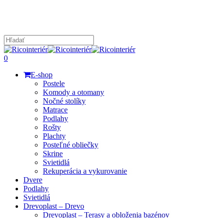
Skip
to
main
content
Close
Search
search
0
Menu
E-shop
Postele
Komody a otomany
Nočné stolíky
Matrace
Podlahy
Rošty
Plachty
Posteľné obliečky
Skrine
Svietidlá
Rekuperácia a vykurovanie
Dvere
Podlahy
Svietidlá
Drevoplast – Drevo
Drevoplast – Terasy a obloženia bazénov