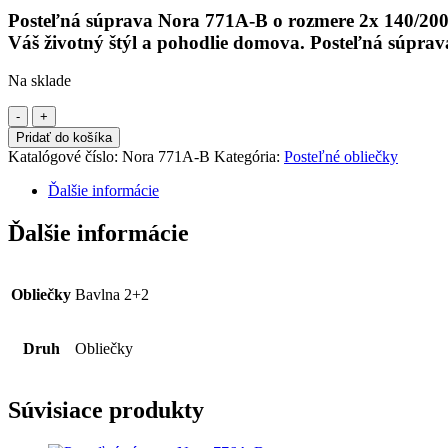
Posteľná súprava Nora 771A-B o rozmere 2x 140/200c
Váš životný štýl a pohodlie domova. Posteľná súprav
Na sklade
množstvo
Posteľná
Pridať do košíka
súprava
Katalógové číslo:
Nora 771A-B
Kategória:
Posteľné obliečky
Nora
771A-
Ďalšie informácie
B
Ďalšie informácie
Obliečky
Bavlna 2+2
Druh
Obliečky
Súvisiace produkty