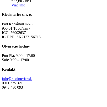
€
23,60
s DPH
Viac info
Ricointeriér s. r. o.
Pod Kalváriou 4228
955 01 Topoľčany
IČO: 56002637
IČ DPH: SK2122156718
Otváracie hodiny
Pon-Pia: 9:00 – 17:00
Sob: 9:00 – 12:00
Kontakt
info@ricointerier.sk
0911 325 321
0948 480 093