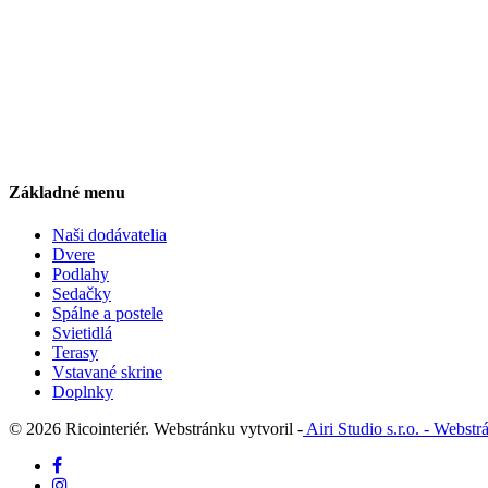
Základné menu
Naši dodávatelia
Dvere
Podlahy
Sedačky
Spálne a postele
Svietidlá
Terasy
Vstavané skrine
Doplnky
© 2026 Ricointeriér. Webstránku vytvoril -
Airi Studio s.r.o. - Webst
facebook
instagram