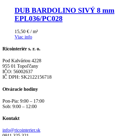
DUB BARDOLINO SIVÝ 8 mm
EPL036/PC028
15,50 € / m²
Viac info
Ricointeriér s. r. o.
Pod Kalváriou 4228
955 01 Topoľčany
IČO: 56002637
IČ DPH: SK2122156718
Otváracie hodiny
Pon-Pia: 9:00 – 17:00
Sob: 9:00 – 12:00
Kontakt
info@ricointerier.sk
0911 325 321