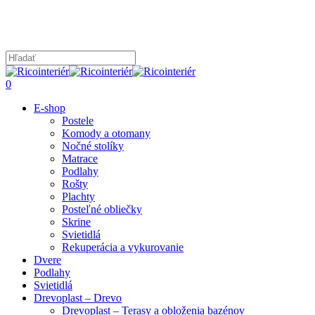
Skip
to
main
content
Close
Search
search
0
Menu
E-shop
Postele
Komody a otomany
Nočné stolíky
Matrace
Podlahy
Rošty
Plachty
Posteľné obliečky
Skrine
Svietidlá
Rekuperácia a vykurovanie
Dvere
Podlahy
Svietidlá
Drevoplast – Drevo
Drevoplast – Terasy a obloženia bazénov