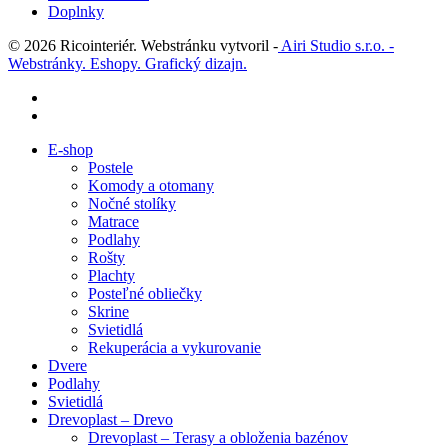
Doplnky
© 2026 Ricointeriér. Webstránku vytvoril -
Airi Studio s.r.o. -
Webstránky. Eshopy. Grafický dizajn.
facebook
instagram
Close
E-shop
Menu
Postele
Komody a otomany
Nočné stolíky
Matrace
Podlahy
Rošty
Plachty
Posteľné obliečky
Skrine
Svietidlá
Rekuperácia a vykurovanie
Dvere
Podlahy
Svietidlá
Drevoplast – Drevo
Drevoplast – Terasy a obloženia bazénov