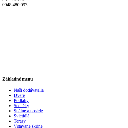
0948 480 093
Základné menu
Naši dodávatelia
Dvere
Podlahy
Sedačky
Spálne a postele
Svietidlá
Terasy
Vstavané skrine