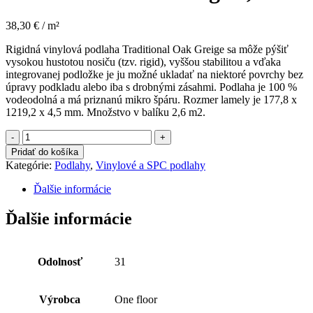
38,30 € / m²
Rigidná vinylová podlaha Traditional Oak Greige sa môže pýšiť
vysokou hustotou nosiču (tzv. rigid), vyššou stabilitou a vďaka
integrovanej podložke je ju možné ukladať na niektoré povrchy bez
úpravy podkladu alebo iba s drobnými zásahmi. Podlaha je 100 %
vodeodolná a má priznanú mikro špáru. Rozmer lamely je 177,8 x
1219,2 x 4,5 mm. Množstvo v balíku 2,6 m2.
množstvo
SOLIDE
Pridať do košíka
CLICK
Kategórie:
Podlahy
,
Vinylové a SPC podlahy
30
013
Ďalšie informácie
Traditional
Oak
Ďalšie informácie
Greige
4,5
mm
Odolnosť
31
Výrobca
One floor