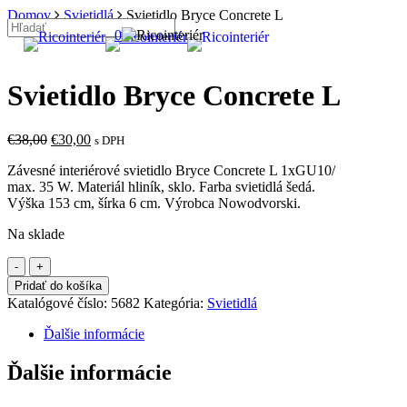
Skip
Domov
Svietidlá
Svietidlo Bryce Concrete L
to
Zľava!
0
search
Menu
Close
main
Search
content
Svietidlo Bryce Concrete L
Pôvodná
Aktuálna
€
38,00
€
30,00
s DPH
cena
cena
Závesné interiérové svietidlo Bryce Concrete L 1xGU10/
bola:
je:
max. 35 W. Materiál hliník, sklo. Farba svietidlá šedá.
€38,00.
€30,00.
Výška 153 cm, šírka 6 cm. Výrobca Nowodvorski.
Na sklade
množstvo
Svietidlo
Pridať do košíka
Bryce
Katalógové číslo:
5682
Kategória:
Svietidlá
Concrete
L
Ďalšie informácie
Ďalšie informácie