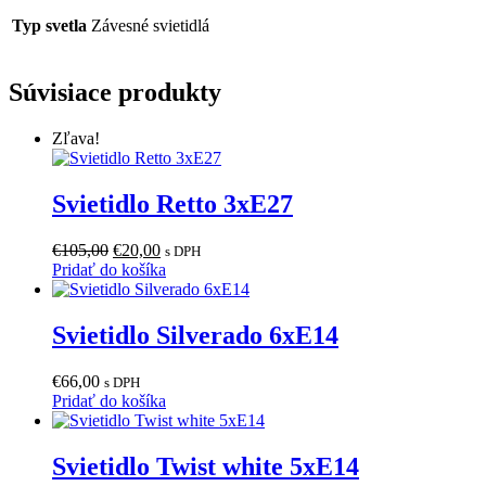
Typ svetla
Závesné svietidlá
Súvisiace produkty
Zľava!
Svietidlo Retto 3xE27
Pôvodná
Aktuálna
€
105,00
€
20,00
s DPH
cena
cena
Pridať do košíka
bola:
je:
€105,00.
€20,00.
Svietidlo Silverado 6xE14
€
66,00
s DPH
Pridať do košíka
Svietidlo Twist white 5xE14