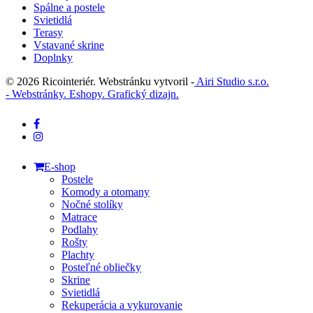
Spálne a postele
Svietidlá
Terasy
Vstavané skrine
Doplnky
© 2026 Ricointeriér. Webstránku vytvoril -
Airi Studio s.r.o.
- Webstránky. Eshopy. Grafický dizajn.
facebook
instagram
Close
E-shop
Menu
Postele
Komody a otomany
Nočné stolíky
Matrace
Podlahy
Rošty
Plachty
Posteľné obliečky
Skrine
Svietidlá
Rekuperácia a vykurovanie