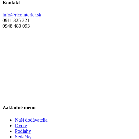
Kontakt
info@ricointerier.sk
0911 325 321
0948 480 093
Základné menu
Naši dodávatelia
Dvere
Podlahy
Sedačky