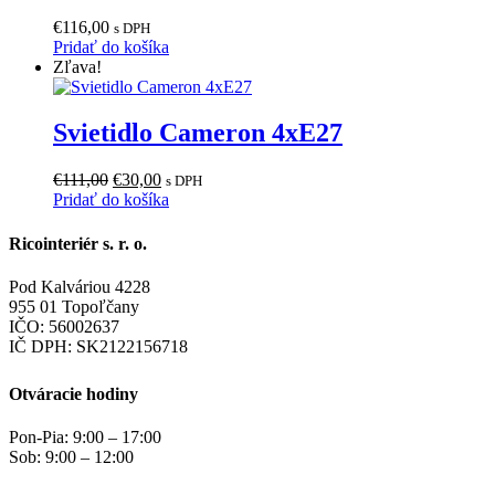
€
116,00
s DPH
Pridať do košíka
Zľava!
Svietidlo Cameron 4xE27
Pôvodná
Aktuálna
€
111,00
€
30,00
s DPH
cena
cena
Pridať do košíka
bola:
je:
€111,00.
€30,00.
Ricointeriér s. r. o.
Pod Kalváriou 4228
955 01 Topoľčany
IČO: 56002637
IČ DPH: SK2122156718
Otváracie hodiny
Pon-Pia: 9:00 – 17:00
Sob: 9:00 – 12:00