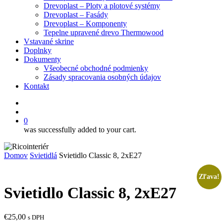
Drevoplast – Ploty a plotové systémy
Drevoplast – Fasády
Drevoplast – Komponenty
Tepelne upravené drevo Thermowood
Vstavané skrine
Doplnky
Dokumenty
Všeobecné obchodné podmienky
Zásady spracovania osobných údajov
Kontakt
facebook
search
0
was successfully added to your cart.
Domov
Svietidlá
Svietidlo Classic 8, 2xE27
Zľava!
Svietidlo Classic 8, 2xE27
€
25,00
s DPH