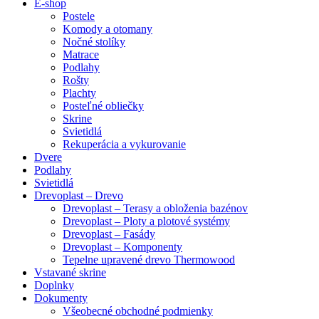
Close
E-shop
Menu
Postele
Komody a otomany
Nočné stolíky
Matrace
Podlahy
Rošty
Plachty
Posteľné obliečky
Skrine
Svietidlá
Rekuperácia a vykurovanie
Dvere
Podlahy
Svietidlá
Drevoplast – Drevo
Drevoplast – Terasy a obloženia bazénov
Drevoplast – Ploty a plotové systémy
Drevoplast – Fasády
Drevoplast – Komponenty
Tepelne upravené drevo Thermowood
Vstavané skrine
Doplnky
Dokumenty
Všeobecné obchodné podmienky