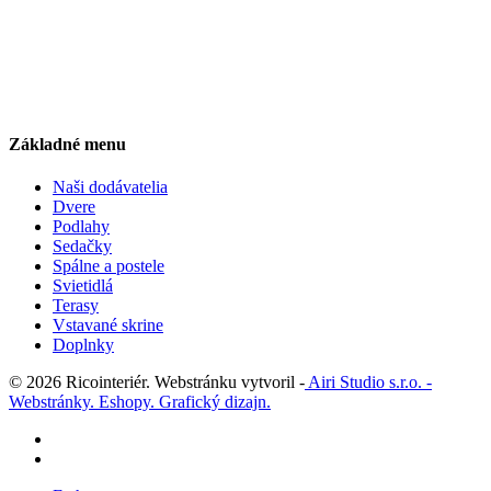
Základné menu
Naši dodávatelia
Dvere
Podlahy
Sedačky
Spálne a postele
Svietidlá
Terasy
Vstavané skrine
Doplnky
© 2026 Ricointeriér. Webstránku vytvoril -
Airi Studio s.r.o. -
Webstránky. Eshopy. Grafický dizajn.
facebook
instagram