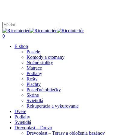
Skip
to
main
content
Close
Search
search
0
Menu
E-shop
Postele
Komody a otomany
Nočné stolíky
Matrace
Podlahy
Rošty
Plachty
Posteľné obliečky
Skrine
Svietidlá
Rekuperácia a vykurovanie
Dvere
Podlahy
Svietidlá
Drevoplast – Drevo
Drevoplast – Terasy a obloženia bazénov