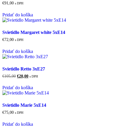
€
91,00
s DPH
Pridať do košíka
Svietidlo Margaret white 5xE14
€
72,00
s DPH
Pridať do košíka
Svietidlo Retto 3xE27
Pôvodná
Aktuálna
€
105,00
€
20,00
s DPH
cena
cena
bola:
je:
Pridať do košíka
€105,00.
€20,00.
Svietidlo Marie 5xE14
€
75,00
s DPH
Pridať do košíka