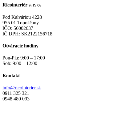
Ricointeriér s. r. o.
Pod Kalváriou 4228
955 01 Topoľčany
IČO: 56002637
IČ DPH: SK2122156718
Otváracie hodiny
Pon-Pia: 9:00 – 17:00
Sob: 9:00 – 12:00
Kontakt
info@ricointerier.sk
0911 325 321
0948 480 093