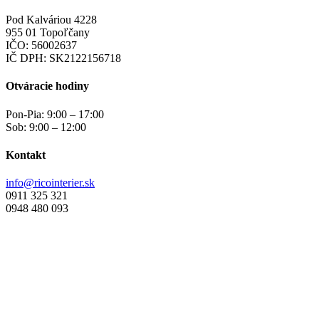
Pod Kalváriou 4228
955 01 Topoľčany
IČO: 56002637
IČ DPH: SK2122156718
Otváracie hodiny
Pon-Pia: 9:00 – 17:00
Sob: 9:00 – 12:00
Kontakt
info@ricointerier.sk
0911 325 321
0948 480 093