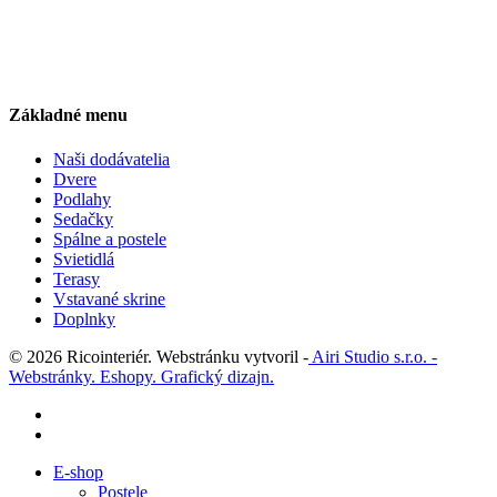
Základné menu
Naši dodávatelia
Dvere
Podlahy
Sedačky
Spálne a postele
Svietidlá
Terasy
Vstavané skrine
Doplnky
© 2026 Ricointeriér. Webstránku vytvoril -
Airi Studio s.r.o. -
Webstránky. Eshopy. Grafický dizajn.
facebook
instagram
Close
E-shop
Menu
Postele