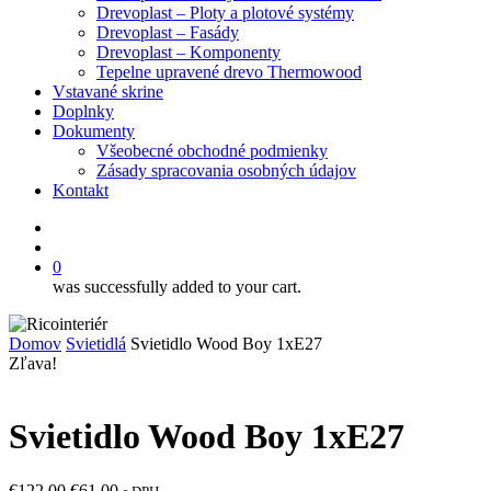
Drevoplast – Ploty a plotové systémy
Drevoplast – Fasády
Drevoplast – Komponenty
Tepelne upravené drevo Thermowood
Vstavané skrine
Doplnky
Dokumenty
Všeobecné obchodné podmienky
Zásady spracovania osobných údajov
Kontakt
facebook
search
0
was successfully added to your cart.
Domov
Svietidlá
Svietidlo Wood Boy 1xE27
Zľava!
Svietidlo Wood Boy 1xE27
Pôvodná
Aktuálna
€
122,00
€
61,00