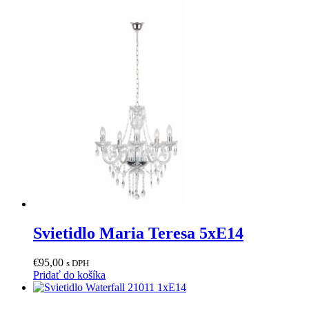
Svietidlo Maria Teresa 5xE14
€
95,00
s DPH
Pridať do košíka