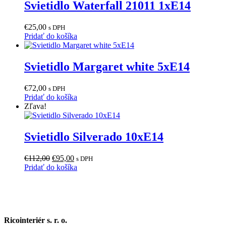
Svietidlo Waterfall 21011 1xE14
€
25,00
s DPH
Pridať do košíka
Svietidlo Margaret white 5xE14
€
72,00
s DPH
Pridať do košíka
Zľava!
Svietidlo Silverado 10xE14
Pôvodná
Aktuálna
€
112,00
€
95,00
s DPH
cena
cena
Pridať do košíka
bola:
je:
€112,00.
€95,00.
Ricointeriér s. r. o.