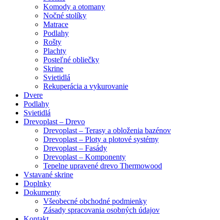
Komody a otomany
Nočné stolíky
Matrace
Podlahy
Rošty
Plachty
Posteľné obliečky
Skrine
Svietidlá
Rekuperácia a vykurovanie
Dvere
Podlahy
Svietidlá
Drevoplast – Drevo
Drevoplast – Terasy a obloženia bazénov
Drevoplast – Ploty a plotové systémy
Drevoplast – Fasády
Drevoplast – Komponenty
Tepelne upravené drevo Thermowood
Vstavané skrine
Doplnky
Dokumenty
Všeobecné obchodné podmienky
Zásady spracovania osobných údajov
Kontakt