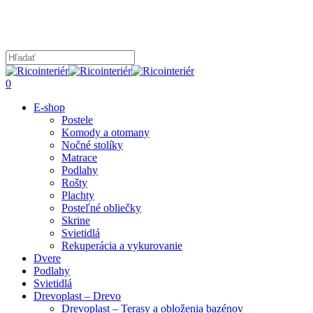
Skip
to
main
content
Close
Search
search
0
Menu
E-shop
Postele
Komody a otomany
Nočné stolíky
Matrace
Podlahy
Rošty
Plachty
Posteľné obliečky
Skrine
Svietidlá
Rekuperácia a vykurovanie
Dvere
Podlahy
Svietidlá
Drevoplast – Drevo
Drevoplast – Terasy a obloženia bazénov