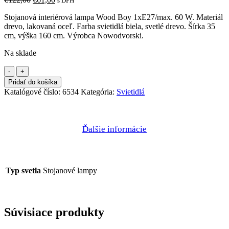
s DPH
cena
cena
Stojanová interiérová lampa Wood Boy 1xE27/max. 60 W. Materiál
bola:
je:
drevo, lakovaná oceľ. Farba svietidlá biela, svetlé drevo. Šírka 35
€122,00.
€61,00.
cm, výška 160 cm. Výrobca Nowodvorski.
Na sklade
množstvo
Svietidlo
Pridať do košíka
Wood
Katalógové číslo:
6534
Kategória:
Svietidlá
Boy
1xE27
Ďalšie informácie
Typ svetla
Stojanové lampy
Súvisiace produkty