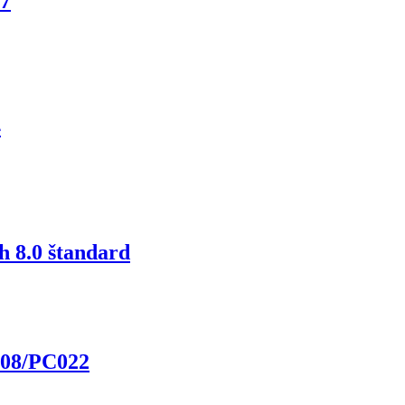
7
4
h 8.0 štandard
08/PC022