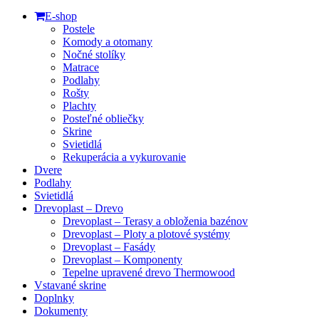
Close
E-shop
Menu
Postele
Komody a otomany
Nočné stolíky
Matrace
Podlahy
Rošty
Plachty
Posteľné obliečky
Skrine
Svietidlá
Rekuperácia a vykurovanie
Dvere
Podlahy
Svietidlá
Drevoplast – Drevo
Drevoplast – Terasy a obloženia bazénov
Drevoplast – Ploty a plotové systémy
Drevoplast – Fasády
Drevoplast – Komponenty
Tepelne upravené drevo Thermowood
Vstavané skrine
Doplnky
Dokumenty