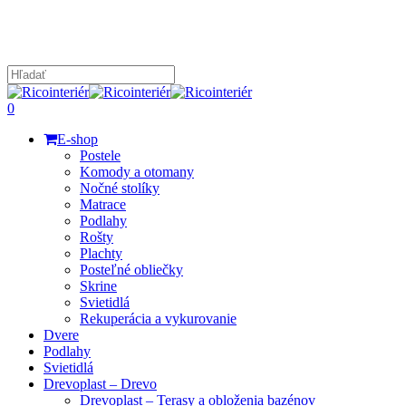
Skip
to
main
content
Close
Search
search
0
Menu
E-shop
Postele
Komody a otomany
Nočné stolíky
Matrace
Podlahy
Rošty
Plachty
Posteľné obliečky
Skrine
Svietidlá
Rekuperácia a vykurovanie
Dvere
Podlahy
Svietidlá
Drevoplast – Drevo
Drevoplast – Terasy a obloženia bazénov