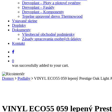
Drevoplast – Ploty a plotové systémy
Drevoplast – Fasády
Drevoplast – Komponenty
Tepelne upravené drevo Thermowood
Vstavané skrine
Doplnky
Dokumenty
Všeobecné obchodné podmienky
Zásady spracovania osobných údajov
Kontakt
facebook
search
0
was successfully added to your cart.
Domov
Podlahy
VINYL ECO55 059 lepený Prestige Oak Light 
VINYL ECO55 059 lepený Prest