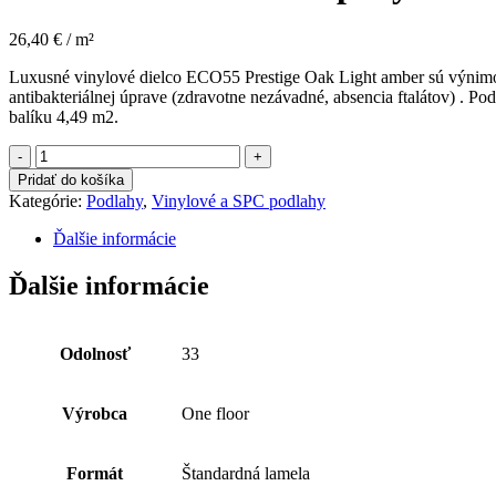
26,40 € / m²
Luxusné vinylové dielco ECO55 Prestige Oak Light amber sú výnimoč
antibakteriálnej úprave (zdravotne nezávadné, absencia ftalátov) .
balíku 4,49 m2.
množstvo
VINYL
Pridať do košíka
ECO55
Kategórie:
Podlahy
,
Vinylové a SPC podlahy
059
lepený
Ďalšie informácie
Prestige
Oak
Ďalšie informácie
Light
Amber
2,5
mm
Odolnosť
33
Výrobca
One floor
Formát
Štandardná lamela