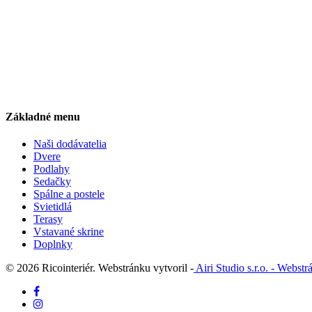
Základné menu
Naši dodávatelia
Dvere
Podlahy
Sedačky
Spálne a postele
Svietidlá
Terasy
Vstavané skrine
Doplnky
© 2026 Ricointeriér. Webstránku vytvoril -
Airi Studio s.r.o. - Webst
facebook
instagram